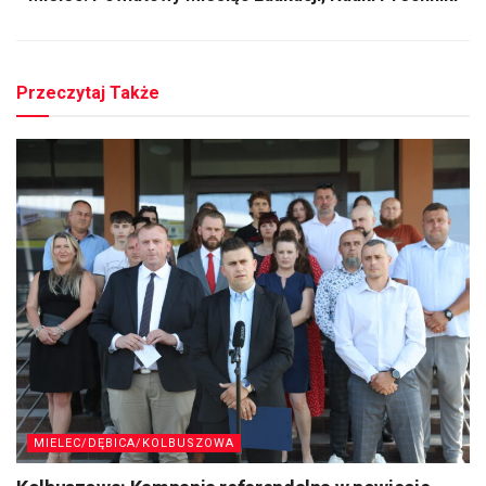
Przeczytaj Także
MIELEC/DĘBICA/KOLBUSZOWA