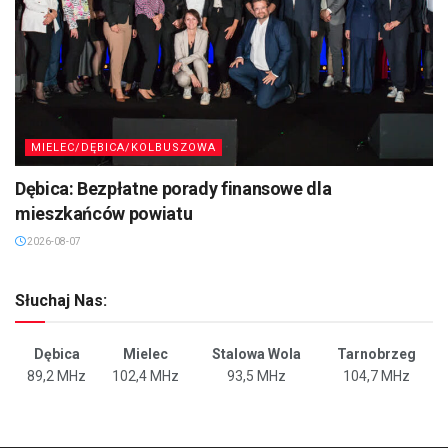
MIELEC/DĘBICA/KOLBUSZOWA
Dębica: Bezpłatne porady finansowe dla
mieszkańców powiatu
2026-08-07
Słuchaj Nas:
Dębica
Mielec
Stalowa Wola
Tarnobrzeg
89,2 MHz
102,4 MHz
93,5 MHz
104,7 MHz