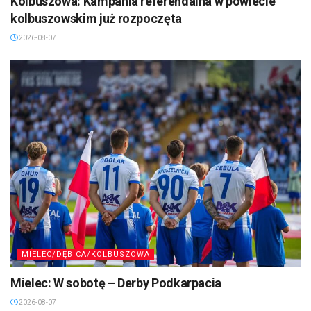
Kolbuszowa: Kampania referendalna w powiecie
kolbuszowskim już rozpoczęta
2026-08-07
MIELEC/DĘBICA/KOLBUSZOWA
Mielec: W sobotę – Derby Podkarpacia
2026-08-07