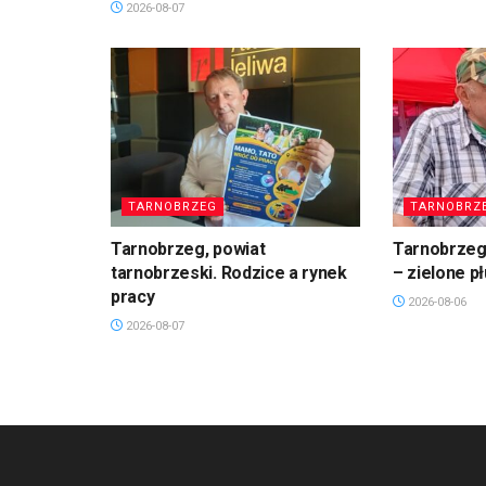
2026-08-07
TARNOBRZEG
TARNOBRZ
Tarnobrzeg, powiat
Tarnobrzeg.
tarnobrzeski. Rodzice a rynek
– zielone p
pracy
2026-08-06
2026-08-07