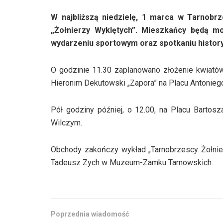
W najbliższą niedzielę, 1 marca w Tarnob
„Żołnierzy Wyklętych”. Mieszkańcy będą mo
wydarzeniu sportowym oraz spotkaniu histor
O godzinie 11.30 zaplanowano złożenie kwiató
Hieronim Dekutowski „Zapora” na Placu Antonieg
Pół godziny później, o 12.00, na Placu Bartos
Wilczym.
Obchody zakończy wykład „Tarnobrzescy Żołnier
Tadeusz Zych w Muzeum-Zamku Tarnowskich.
Poprzednia wiadomość