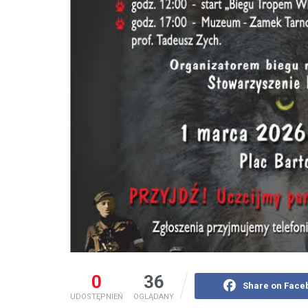
0
36
Share on Face
UDOSTĘPNIEŃ
OGLĄDANY