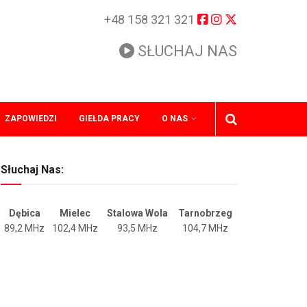
+48 158 321 321
SŁUCHAJ NAS
ZAPOWIEDZI
GIEŁDA PRACY
O NAS
Słuchaj Nas:
Dębica
Mielec
Stalowa Wola
Tarnobrzeg
89,2 MHz
102,4 MHz
93,5 MHz
104,7 MHz