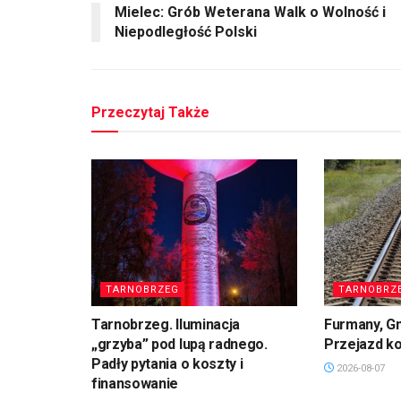
Mielec: Grób Weterana Walk o Wolność i
Niepodległość Polski
Przeczytaj Także
TARNOBRZEG
TARNOBRZ
Tarnobrzeg. Iluminacja
Furmany, G
„grzyba” pod lupą radnego.
Przejazd k
Padły pytania o koszty i
2026-08-07
finansowanie