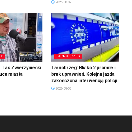
2026-08-07
EG
TARNOBRZEG
 Las Zwierzyniecki
Tarnobrzeg: Blisko 2 promile i
łuca miasta
brak uprawnień. Kolejna jazda
zakończona interwencją policji
2026-08-06