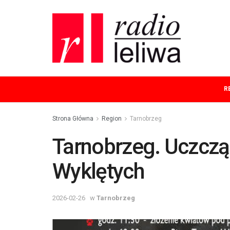
R
Strona Główna
Region
Tarnobrzeg
Tarnobrzeg. Uczczą
Wyklętych
2026-02-26
w
Tarnobrzeg