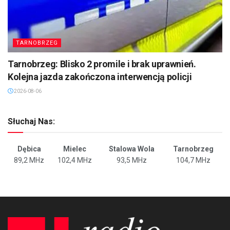
TARNOBRZEG
Tarnobrzeg: Blisko 2 promile i brak uprawnień.
Kolejna jazda zakończona interwencją policji
2026-08-06
Słuchaj Nas:
Dębica
Mielec
Stalowa Wola
Tarnobrzeg
89,2 MHz
102,4 MHz
93,5 MHz
104,7 MHz