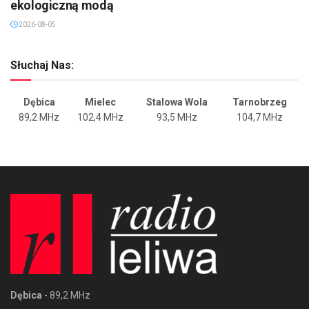
ekologiczną modą
2026-08-05
Słuchaj Nas:
Dębica
Mielec
Stalowa Wola
Tarnobrzeg
89,2 MHz
102,4 MHz
93,5 MHz
104,7 MHz
Dębica
- 89,2 MHz