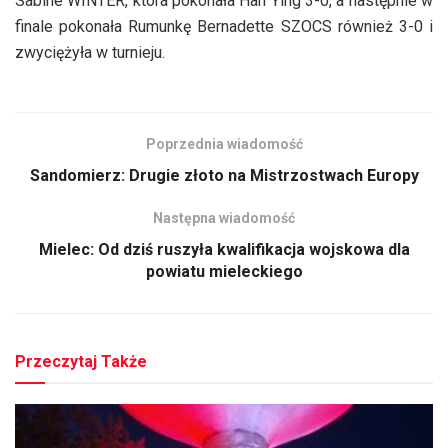
Sabine WINTER, która pokonała Han Ying 3-0, a następnie w
finale pokonała Rumunkę Bernadette SZOCS również 3-0 i
zwyciężyła w turnieju.
Poprzednia wiadomość
Sandomierz: Drugie złoto na Mistrzostwach Europy
Następna wiadomość
Mielec: Od dziś ruszyła kwalifikacja wojskowa dla
powiatu mieleckiego
Przeczytaj Także