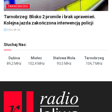
TARNOBRZEG
Tarnobrzeg: Blisko 2 promile i brak uprawnień.
Kolejna jazda zakończona interwencją policji
2026-08-06
Słuchaj Nas:
Dębica
Mielec
Stalowa Wola
Tarnobrzeg
89,2 MHz
102,4 MHz
93,5 MHz
104,7 MHz