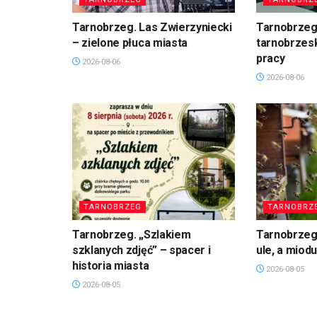
Tarnobrzeg. Las Zwierzyniecki
Tarnobrzeg
– zielone płuca miasta
tarnobrzesk
pracy
2026-08-06
2026-08-06
TARNOBRZEG
TARNOBRZ
Tarnobrzeg. „Szlakiem
Tarnobrzeg
szklanych zdjęć” – spacer i
ule, a miod
historia miasta
2026-08-05
2026-08-05