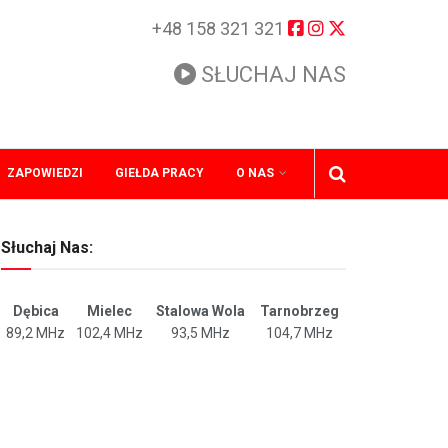
+48 158 321 321
SŁUCHAJ NAS
ZAPOWIEDZI
GIEŁDA PRACY
O NAS
Słuchaj Nas:
Dębica
Mielec
Stalowa Wola
Tarnobrzeg
89,2 MHz
102,4 MHz
93,5 MHz
104,7 MHz