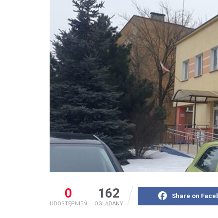
0
162
Share on Face
UDOSTĘPNIEŃ
OGLĄDANY