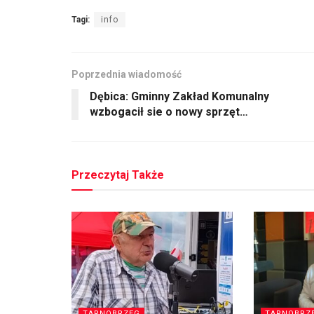
Tagi:
info
Poprzednia wiadomość
Dębica: Gminny Zakład Komunalny
wzbogacił sie o nowy sprzęt…
Przeczytaj Także
TARNOBRZEG
TARNOBRZ