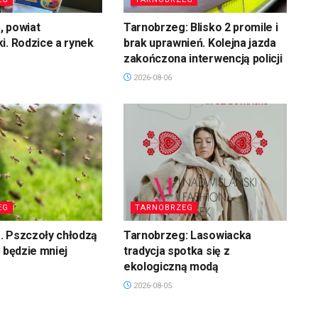
, powiat
Tarnobrzeg: Blisko 2 promile i
i. Rodzice a rynek
brak uprawnień. Kolejna jazda
zakończona interwencją policji
2026-08-06
EG
TARNOBRZEG
. Pszczoły chłodzą
Tarnobrzeg: Lasowiacka
u będzie mniej
tradycja spotka się z
ekologiczną modą
2026-08-05