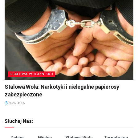
STALOWA WOLA/NISKO
Stalowa Wola: Narkotyki i nielegalne papierosy
zabezpieczone
2026-08-05
Słuchaj Nas:
Dębica
Mielec
Stalowa Wola
Tarnobrzeg