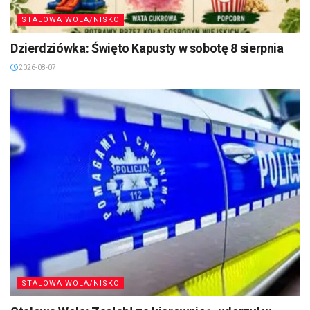
STALOWA WOLA/NISKO
Dzierdziówka: Święto Kapusty w sobotę 8 sierpnia
2026-08-07
STALOWA WOLA/NISKO