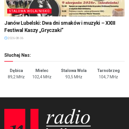
STALOWA WOLA/NISKO
Janów Lubelski: Dwa dni smaków i muzyki – XXIII
Festiwal Kaszy „Gryczaki”
2026-08-06
Słuchaj Nas:
Dębica
Mielec
Stalowa Wola
Tarnobrzeg
89,2 MHz
102,4 MHz
93,5 MHz
104,7 MHz