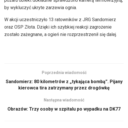
pożaru obiekt dokładnie sprawdzono kamerą termowizyjną,
by wykluczyć ukryte zarzewia ognia.
W akcji uczestniczyło 13 ratowników z JRG Sandomierz
oraz OSP Złota. Dzięki ich szybkiej reakcji zagrożenie
zostało zażegnane, a ogień nie rozprzestrzenił się dalej.
Poprzednia wiadomość
Sandomierz: 80 kilometrów z „tykająca bombą”. Pijany
kierowca tira zatrzymany przez drogówkę
Następna wiadomość
Obrazów: Trzy osoby w szpitalu po wypadku na DK77