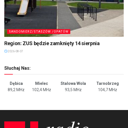
SANDOMIERZ/STASZÓW /OPATÓW
Region: ZUS będzie zamknięty 14 sierpnia
2026-08-07
Słuchaj Nas:
Dębica
Mielec
Stalowa Wola
Tarnobrzeg
89,2 MHz
102,4 MHz
93,5 MHz
104,7 MHz