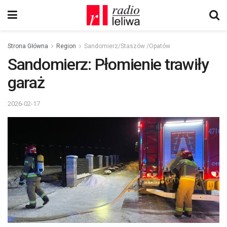
Strona Główna
Region
Sandomierz/Staszów /Opatów
Sandomierz: Płomienie trawiły
garaż
2026-02-17