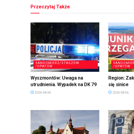
Przeczytaj Także
SANDOMIERZ/STASZÓW
SANDOMIE
/OPATÓW
/OPATÓW
Wyszmontów: Uwaga na
Region: Zaka
utrudnienia. Wypadek na DK 79
się sinice
2026-08-06
2026-08-06