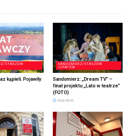
RZ/STASZÓW
SANDOMIERZ/STASZÓW
/OPATÓW
z kąpieli. Pojawiły
Sandomierz: „Dream TV” –
finał projektu „Lato w teatrze”
(FOTO)
2026-08-05