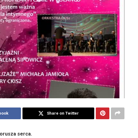
book
Share on Twitter
porusza serca.