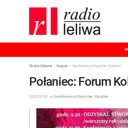
R
Strona Główna
Region
Sandomierz/Staszów /Opatów
Połaniec: Forum Ko
2026-02-05
w
Sandomierz/Staszów /Opatów