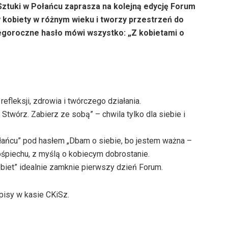
Sztuki w Połańcu zaprasza na kolejną edycję Forum
y kobiety w różnym wieku i tworzy przestrzeń do
egoroczne hasło mówi wszystko: „Z kobietami o
refleksji, zdrowia i twórczego działania.
Stwórz. Zabierz ze sobą” – chwila tylko dla siebie i
Połańcu” pod hasłem „Dbam o siebie, bo jestem ważna –
ośpiechu, z myślą o kobiecym dobrostanie.
biet” idealnie zamknie pierwszy dzień Forum.
pisy w kasie CKiSz.