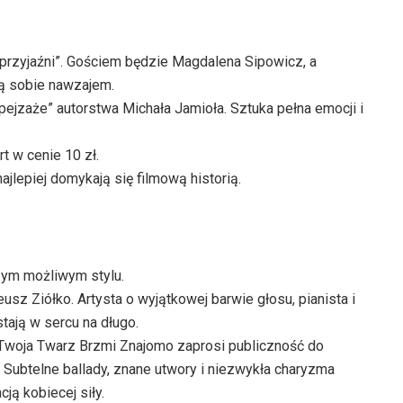
przyjaźni”. Gościem będzie Magdalena Sipowicz, a
ają sobie nawzajem.
ejzaże” autorstwa Michała Jamioła. Sztuka pełna emocji i
t w cenie 10 zł.
jlepiej domykają się filmową historią.
szym możliwym stylu.
sz Ziółko. Artysta o wyjątkowej barwie głosu, pianista i
tają w sercu na długo.
Twoja Twarz Brzmi Znajomo zaprosi publiczność do
. Subtelne ballady, znane utwory i niezwykła charyzma
ją kobiecej siły.