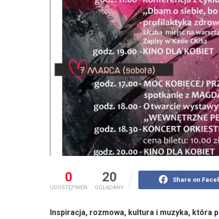
0
20
Share on Face
UDOSTĘPNIEŃ
OGLĄDANY
Inspiracja, rozmowa, kultura i muzyka, która 