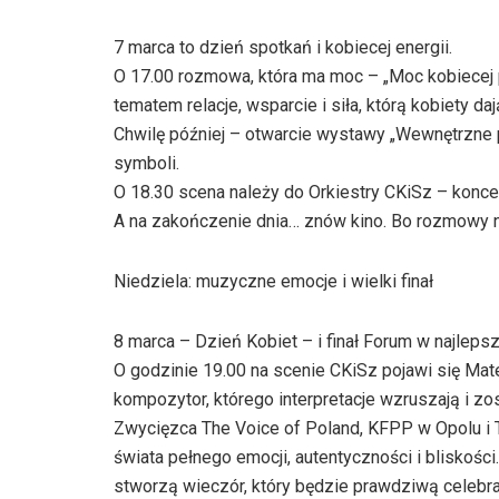
7 marca to dzień spotkań i kobiecej energii.
O 17.00 rozmowa, która ma moc – „Moc kobiecej 
tematem relacje, wsparcie i siła, którą kobiety d
Chwilę później – otwarcie wystawy „Wewnętrzne p
symboli.
O 18.30 scena należy do Orkiestry CKiSz – koncer
A na zakończenie dnia… znów kino. Bo rozmowy na
Niedziela: muzyczne emocje i wielki finał
8 marca – Dzień Kobiet – i finał Forum w najlep
O godzinie 19.00 na scenie CKiSz pojawi się Mateu
kompozytor, którego interpretacje wzruszają i zos
Zwycięzca The Voice of Poland, KFPP w Opolu i 
świata pełnego emocji, autentyczności i bliskości
stworzą wieczór, który będzie prawdziwą celebrac