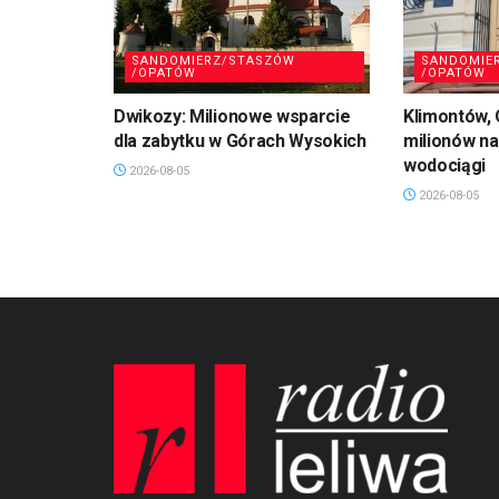
SANDOMIERZ/STASZÓW
SANDOMIE
/OPATÓW
/OPATÓW
Dwikozy: Milionowe wsparcie
Klimontów,
dla zabytku w Górach Wysokich
milionów n
wodociągi
2026-08-05
2026-08-05