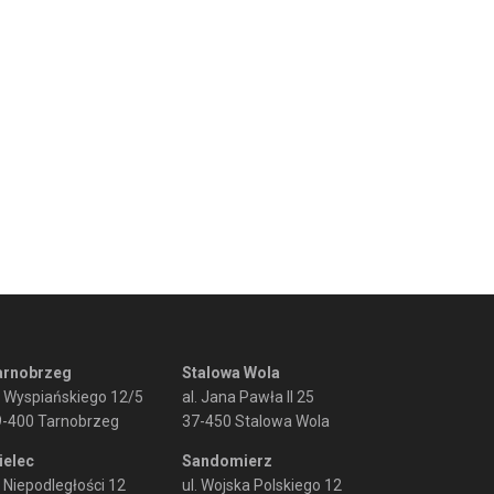
arnobrzeg
Stalowa Wola
. Wyspiańskiego 12/5
al. Jana Pawła II 25
9-400 Tarnobrzeg
37-450 Stalowa Wola
ielec
Sandomierz
. Niepodległości 12
ul. Wojska Polskiego 12