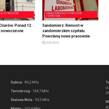
RZ/STASZÓW
SANDOMIERZ/STASZÓW
/OPATÓW
 Ożarów: Ponad 12
Sandomierz: Remont w
a nowoczesne
sandomierskim szpitalu.
Powstaną nowe pracownie
2026-08-05
Dębica
- 89,2 MHz
T
ul
Tarnobrzeg
- 104,7 MHz
3
Stalowa Wola
- 93,5 MHz
M
al
Mielec
- 102,4 MHz