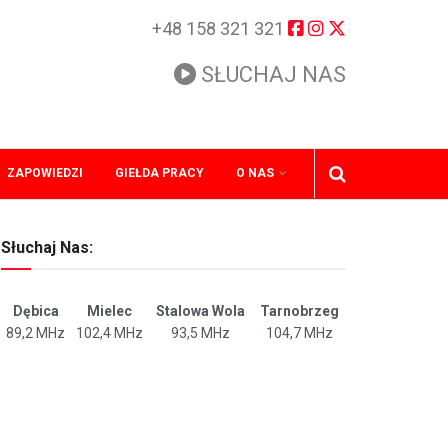
+48 158 321 321
SŁUCHAJ NAS
ZAPOWIEDZI
GIEŁDA PRACY
O NAS
Słuchaj Nas:
Dębica
Mielec
Stalowa Wola
Tarnobrzeg
89,2 MHz
102,4 MHz
93,5 MHz
104,7 MHz