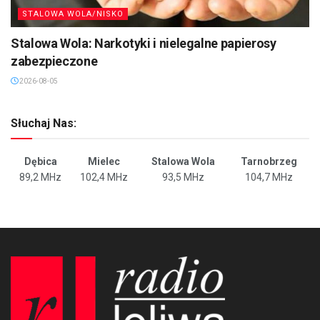
STALOWA WOLA/NISKO
Stalowa Wola: Narkotyki i nielegalne papierosy
zabezpieczone
2026-08-05
Słuchaj Nas:
Dębica
Mielec
Stalowa Wola
Tarnobrzeg
89,2 MHz
102,4 MHz
93,5 MHz
104,7 MHz