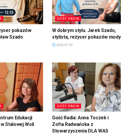
A
GOŚĆ RADIA
reżyser pokazów
W dobrym stylu. Jarek Szado,
sław Szado
stylista, reżyser pokazów mody
2026-07-30
A
GOŚĆ RADIA
ntrum Edukacji
Gość Radia: Anna Toczek i
w Stalowej Woli
Zofia Radwańska z
Stowarzyszenia DLA WAS