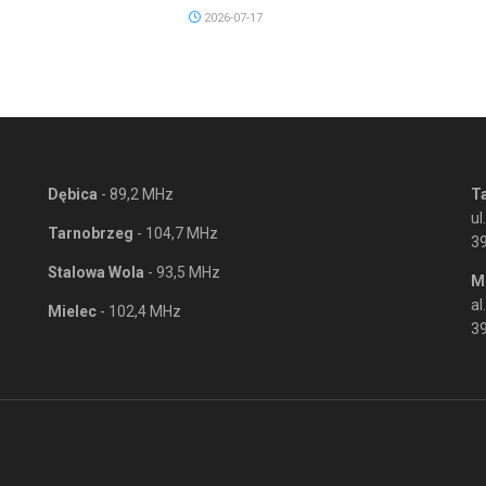
2026-07-17
Dębica
- 89,2 MHz
T
ul
Tarnobrzeg
- 104,7 MHz
3
Stalowa Wola
- 93,5 MHz
M
al
Mielec
- 102,4 MHz
39