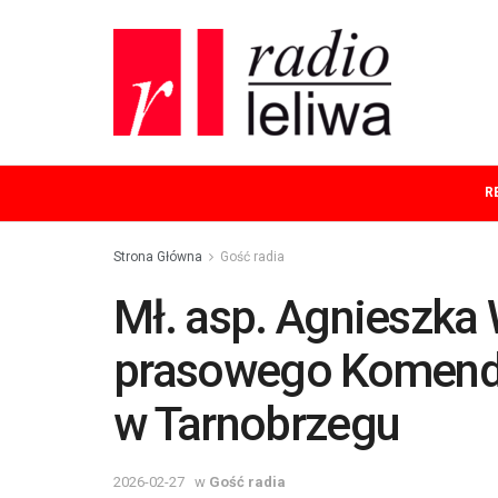
R
Strona Główna
Gość radia
Mł. asp. Agnieszka W
prasowego Komendan
w Tarnobrzegu
2026-02-27
w
Gość radia