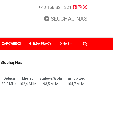
+48 158 321 321
SŁUCHAJ NAS
ZAPOWIEDZI
GIEŁDA PRACY
O NAS
Słuchaj Nas:
Dębica
Mielec
Stalowa Wola
Tarnobrzeg
89,2 MHz
102,4 MHz
93,5 MHz
104,7 MHz