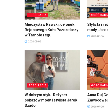
GOŚĆ RADIA
GOŚĆ RADI
Mieczysław Rawski, członek
Stylista i 
Rejonowego Koła Pszczelarzy
mody, Jaro
w Tarnobrzegu
2026-08-06
2026-08-06
GOŚĆ RADIA
GOŚĆ RADI
W dobrym stylu. Reżyser
Anna Dul,Ce
pokazów mody i stylista Jarek
Zawodowej 
Szado
2026-07-20