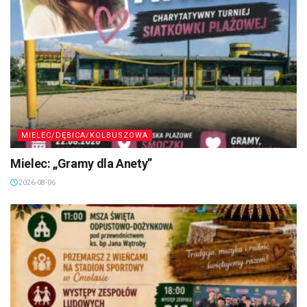
MIELEC/DĘBICA/KOLBUSZOWA
Mielec: „Gramy dla Anety”
2026-08-06