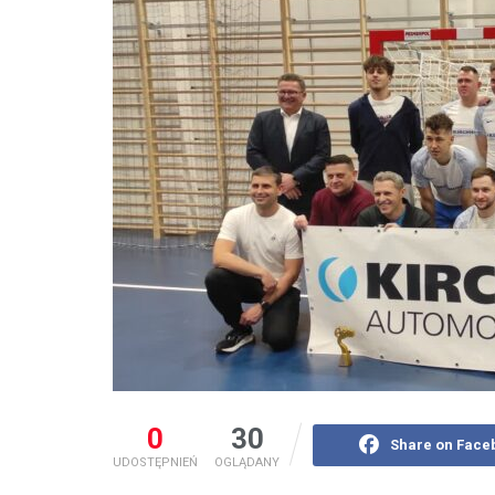
0
30
Share on Face
UDOSTĘPNIEŃ
OGLĄDANY