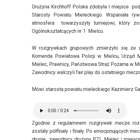
Drużyna Kirchhoff Polska zdobyła I miejsce po
Starosty Powiatu Mieleckiego. Wspaniała ryw
atmosfera towarzyszyły turniejowi, który z
Ogólnokształcących nr 1 Mielcu.
W rozgrywkach grupowych zmierzyło się ze s
Komenda Powiatowa Policji w Mielcu, Urząd 
Mielec, Prawnicy, Państwowa Straż Pożarna w M
Zawodnicy walczyli fair play do ostatniego me
Mówi starosta powiatu mieleckiego Kazimierz Ga
Zgodnie z regulaminem rozgrywek mecze roz
zostały półfinały i finały. Po emocjonujących m
drugie zawodnicy drużyny PZL Mielec i miejsce