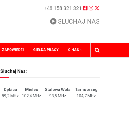
+48 158 321 321
SŁUCHAJ NAS
ZAPOWIEDZI
GIEŁDA PRACY
O NAS
Słuchaj Nas:
Dębica
Mielec
Stalowa Wola
Tarnobrzeg
89,2 MHz
102,4 MHz
93,5 MHz
104,7 MHz