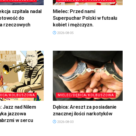
ekcja szpitala nadal
Mielec: Przed nami
gotowość do
Superpuchar Polski w futsalu
a rzeczowych
kobiet i mężczyzn.
2026-08-05
BICA/KOLBUSZOWA
MIELEC/DĘBICA/KOLBUSZOWA
: Jazz nad Nilem
Dębica: Areszt za posiadanie
yka jazzowa
znacznej ilości narkotyków
abrzmi w sercu
2026-08-03