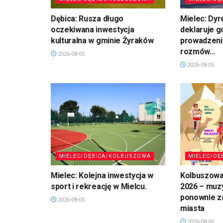
Dębica: Rusza długo
Mielec: Dyr
oczekiwana inwestycja
deklaruje 
kulturalna w gminie Żyraków
prowadzeni
rozmów…
2026-08-05
2026-08-05
MIELEC/DĘBICA/KOLBUSZOWA
MIELEC/DĘ
Mielec: Kolejna inwestycja w
Kolbuszowa
sport i rekreację w Mielcu.
2026 – muz
ponownie z
2026-08-05
miasta
2026-08-05