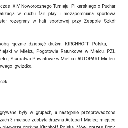
dczas XIV Noworocznego Turnieju Piłkarskiego o Puchar
alizacja w duchu fair play i niezapomniana sportowa
ostał rozegrany w hali sportowej przy Zespole Szkół
obą łącznie dziesięć drużyn: KIRCHHOFF Polska,
Miejski w Mielcu, Pogotowie Ratunkowe w Mielcu, PZL
ielcu, Starostwo Powiatowe w Mielcu i AUTOPART Mielec.
czowego gwizdka.
cek.
grywane były w grupach, a następnie przeprowadzone
eczach 3 miejsce zdobyła drużyna Autopart Mielec, miejsce
 pierwsze drużyna Kirchhoff Polska. Mówi prezes firmy,