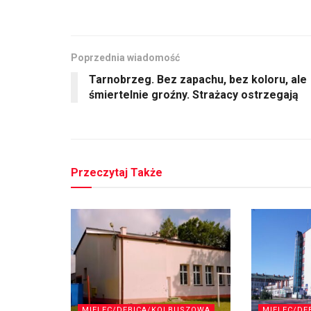
Poprzednia wiadomość
Tarnobrzeg. Bez zapachu, bez koloru, ale
śmiertelnie groźny. Strażacy ostrzegają
Przeczytaj Także
MIELEC/DĘBICA/KOLBUSZOWA
MIELEC/DĘ