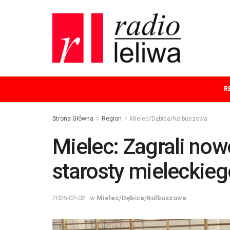
R
Strona Główna
Region
Mielec/Dębica/Kolbuszowa
Mielec: Zagrali now
starosty mieleckie
2026-02-02
w
Mielec/Dębica/Kolbuszowa