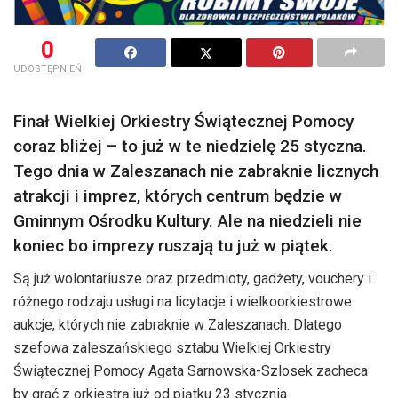
0
UDOSTĘPNIEŃ
Finał Wielkiej Orkiestry Świątecznej Pomocy
coraz bliżej – to już w te niedzielę 25 styczna.
Tego dnia w Zaleszanach nie zabraknie licznych
atrakcji i imprez, których centrum będzie w
Gminnym Ośrodku Kultury. Ale na niedzieli nie
koniec bo imprezy ruszają tu już w piątek.
Są już wolontariusze oraz przedmioty, gadżety, vouchery i
różnego rodzaju usługi na licytacje i wielkoorkiestrowe
aukcje, których nie zabraknie w Zaleszanach. Dlatego
szefowa zaleszańskiego sztabu Wielkiej Orkiestry
Świątecznej Pomocy Agata Sarnowska-Szlosek zacheca
by grać z orkiestrą już od piątku 23 stycznia