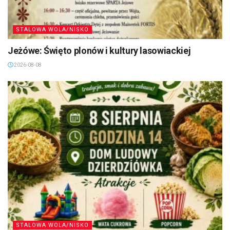
STALOWA WOLA/NISKO
Jeżówe: Święto plonów i kultury lasowiackiej
2026-08-08
STALOWA WOLA/NISKO