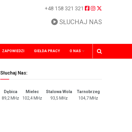
+48 158 321 321
SŁUCHAJ NAS
ZAPOWIEDZI
GIEŁDA PRACY
O NAS
Słuchaj Nas:
Dębica
Mielec
Stalowa Wola
Tarnobrzeg
89,2 MHz
102,4 MHz
93,5 MHz
104,7 MHz