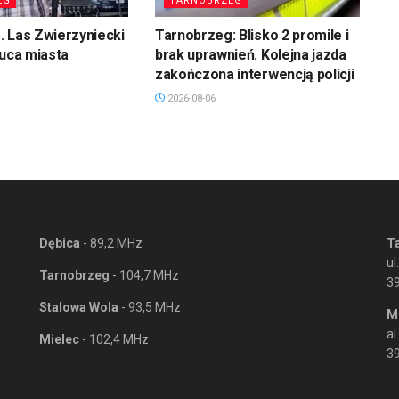
EG
TARNOBRZEG
 Las Zwierzyniecki
Tarnobrzeg: Blisko 2 promile i
łuca miasta
brak uprawnień. Kolejna jazda
zakończona interwencją policji
2026-08-06
Dębica
- 89,2 MHz
T
ul
Tarnobrzeg
- 104,7 MHz
3
Stalowa Wola
- 93,5 MHz
M
al
Mielec
- 102,4 MHz
39