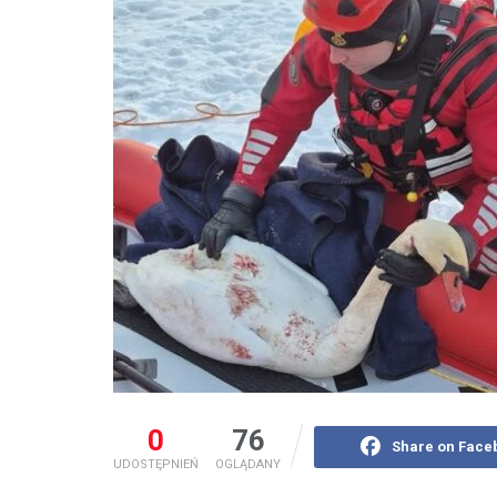
0
76
Share on Face
UDOSTĘPNIEŃ
OGLĄDANY