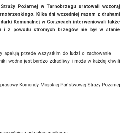
Straży Pożarnej w Tarnobrzegu uratowali wczoraj
Tarnobrzeskiego. Kilka dni wcześniej razem z druhami
arki Komunalnej w Gorzycach interweniowali także
łu i z powodu stromych brzegów nie był w stanie
cy apelują przede wszystkim do ludzi o zachowanie
niki wodne jest bardzo zdradliwy i może w każdej chwili
er prasowy Komendy Miejskiej Państwowej Straży Pożarnej
najczęściej z udziałem wędkarzy.