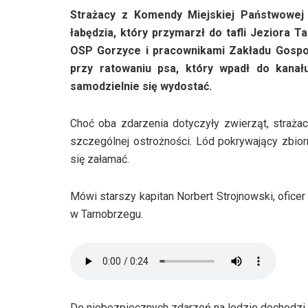
Strażacy z Komendy Miejskiej Państwowej 
łabędzia, który przymarzł do tafli Jeziora 
OSP Gorzyce i pracownikami Zakładu Gospod
przy ratowaniu psa, który wpadł do kana
samodzielnie się wydostać.
Choć oba zdarzenia dotyczyły zwierząt, straża
szczególnej ostrożności. Lód pokrywający zbior
się załamać.
Mówi starszy kapitan Norbert Strojnowski, ofic
w Tarnobrzegu.
Do niebezpiecznych zdarzeń na lodzie dochodzi 