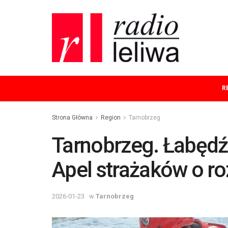
R
Strona Główna
Region
Tarnobrzeg
Tarnobrzeg. Łabędź
Apel strażaków o r
2026-01-23
w
Tarnobrzeg