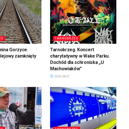
EG
TARNOBRZEG
mina Gorzyce.
Tarnobrzeg. Koncert
olejowy zamknięty
charytatywny w Wake Parku.
Dochód dla schroniska „U
Machowiaków”
2026-08-07