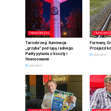
TARNOBRZEG
TARNOBRZ
Tarnobrzeg. Iluminacja
Furmany, G
„grzyba” pod lupą radnego.
Przejazd k
Padły pytania o koszty i
2026-08-07
finansowanie
2026-08-07