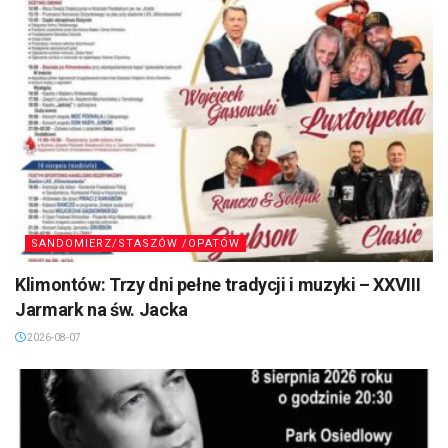
SANDOMIERZ/STASZÓW /OPATÓW
Klimontów: Trzy dni pełne tradycji i muzyki – XXVIII
Jarmark na św. Jacka
2026-08-07