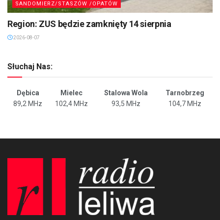
SANDOMIERZ/STASZÓW /OPATÓW
Region: ZUS będzie zamknięty 14 sierpnia
2026-08-07
Słuchaj Nas:
Dębica
Mielec
Stalowa Wola
Tarnobrzeg
89,2 MHz
102,4 MHz
93,5 MHz
104,7 MHz