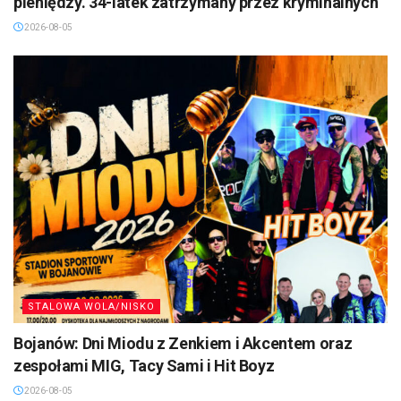
pieniędzy. 34-latek zatrzymany przez kryminalnych
2026-08-05
STALOWA WOLA/NISKO
Bojanów: Dni Miodu z Zenkiem i Akcentem oraz
zespołami MIG, Tacy Sami i Hit Boyz
2026-08-05