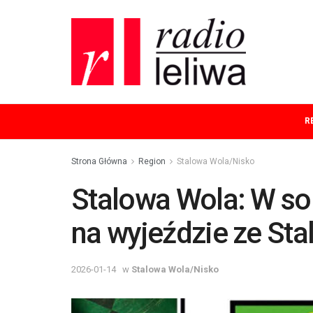
R
Strona Główna
Region
Stalowa Wola/Nisko
Stalowa Wola: W sob
na wyjeździe ze St
2026-01-14
w
Stalowa Wola/Nisko