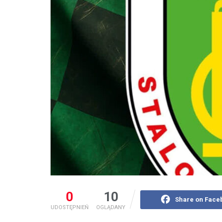
0
10
Share on Face
UDOSTĘPNIEŃ
OGLĄDANY