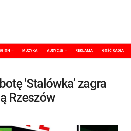
EGION
MUZYKA
AUDYCJE
REKLAMA
GOŚĆ RADIA
otę 'Stalówka’ zagra
alą Rzeszów