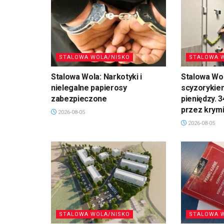
STALOWA WOLA/NISKO
STALOWA 
Stalowa Wola: Narkotyki i
Stalowa Wol
nielegalne papierosy
scyzorykiem
zabezpieczone
pieniędzy. 
przez krym
2026-08-05
2026-08-05
STALOWA WOLA/NISKO
STALOWA 