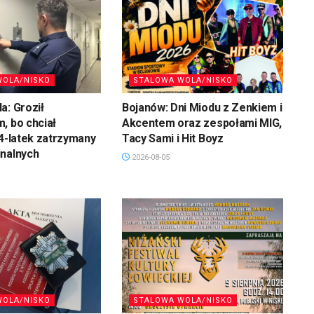
WOLA/NISKO
STALOWA WOLA/NISKO
a: Groził
Bojanów: Dni Miodu z Zenkiem i
, bo chciał
Akcentem oraz zespołami MIG,
34-latek zatrzymany
Tacy Sami i Hit Boyz
inalnych
2026-08-05
WOLA/NISKO
STALOWA WOLA/NISKO