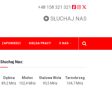
+48 158 321 321
SŁUCHAJ NAS
ZAPOWIEDZI
GIEŁDA PRACY
O NAS
Słuchaj Nas:
Dębica
Mielec
Stalowa Wola
Tarnobrzeg
89,2 MHz
102,4 MHz
93,5 MHz
104,7 MHz