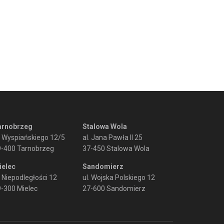
arnobrzeg
Stalowa Wola
. Wyspiańskiego 12/5
al. Jana Pawła II 25
9-400 Tarnobrzeg
37-450 Stalowa Wola
ielec
Sandomierz
. Niepodległości 12
ul. Wojska Polskiego 12
-300 Mielec
27-600 Sandomierz