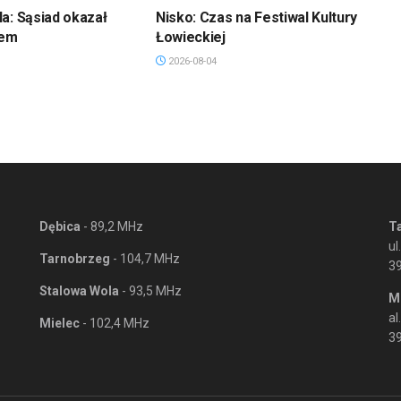
a: Sąsiad okazał
Nisko: Czas na Festiwal Kultury
jem
Łowieckiej
2026-08-04
Dębica
- 89,2 MHz
T
ul
Tarnobrzeg
- 104,7 MHz
3
Stalowa Wola
- 93,5 MHz
M
al
Mielec
- 102,4 MHz
39