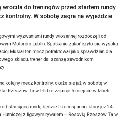
rą wróciła do treningów przed startem rundy
z kontrolny. W sobotę zagra na wyjeździe
igowymi wyzwaniami rundy wiosennej rozpoczęli od
owym Motorem Lublin. Spotkanie zakończyło sie wysoka
aciej Musiał ten mecz potraktował jako sprawdzian dla
wowego składu, trener dał szansę zawodnikom
rzy
na kolejny mecz kontrolny, okaże się już w sobotę w
al Rzeszów. Ta w l-lidze zajmuje 5 miejsce w tabeli.
 startującą rundą będzie trzeci sparing, który już 24
 na Hutniczej z ligowym rywalem – Resovią Rzeszów. Ta w