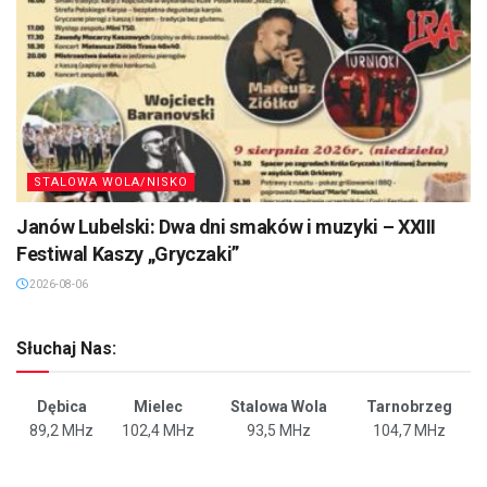
STALOWA WOLA/NISKO
Janów Lubelski: Dwa dni smaków i muzyki – XXIII
Festiwal Kaszy „Gryczaki”
2026-08-06
Słuchaj Nas:
Dębica
Mielec
Stalowa Wola
Tarnobrzeg
89,2 MHz
102,4 MHz
93,5 MHz
104,7 MHz