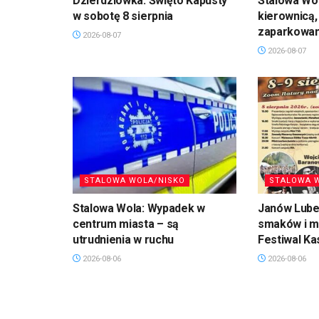
Dzierdziówka: Święto Kapusty
Stalowa Wol
w sobotę 8 sierpnia
kierownicą,
zaparkowan
2026-08-07
2026-08-07
STALOWA WOLA/NISKO
STALOWA 
Stalowa Wola: Wypadek w
Janów Lubel
centrum miasta – są
smaków i mu
utrudnienia w ruchu
Festiwal Ka
2026-08-06
2026-08-06