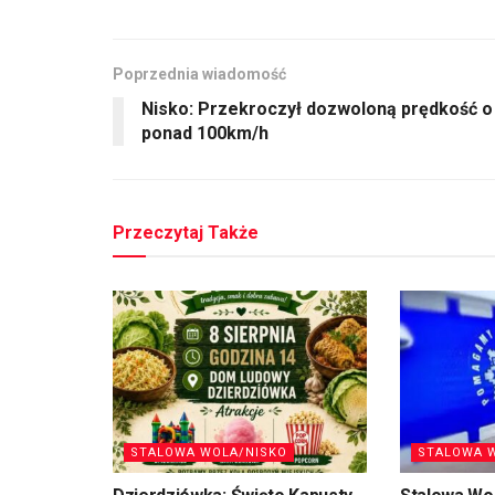
Poprzednia wiadomość
Nisko: Przekroczył dozwoloną prędkość o
ponad 100km/h
Przeczytaj Także
STALOWA WOLA/NISKO
STALOWA 