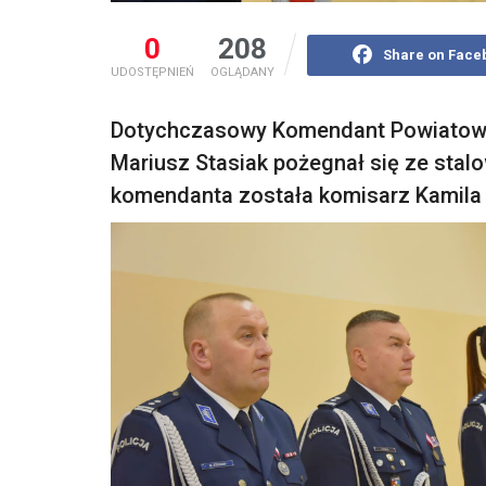
0
208
Share on Face
UDOSTĘPNIEŃ
OGLĄDANY
Dotychczasowy Komendant Powiatowy P
Mariusz Stasiak pożegnał się ze stal
komendanta została komisarz Kamila