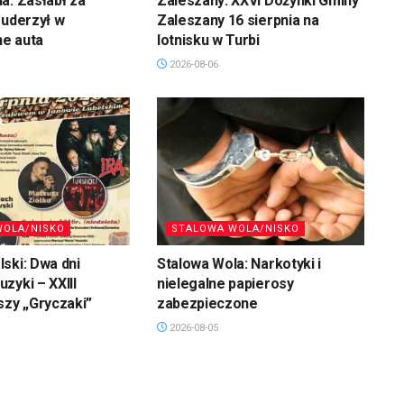
a: Zasłabł za
Zaleszany: XXVI Dożynki Gminy
 uderzył w
Zaleszany 16 sierpnia na
e auta
lotnisku w Turbi
2026-08-06
WOLA/NISKO
STALOWA WOLA/NISKO
ski: Dwa dni
Stalowa Wola: Narkotyki i
zyki – XXIII
nielegalne papierosy
szy „Gryczaki”
zabezpieczone
2026-08-05