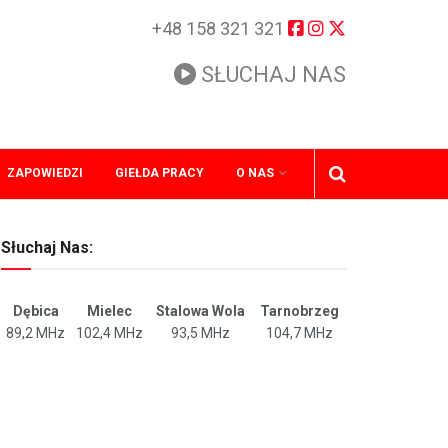
+48 158 321 321
SŁUCHAJ NAS
ZAPOWIEDZI
GIEŁDA PRACY
O NAS
Słuchaj Nas:
Dębica
Mielec
Stalowa Wola
Tarnobrzeg
89,2 MHz
102,4 MHz
93,5 MHz
104,7 MHz