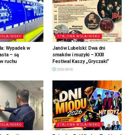
WOLA/NISKO
STALOWA WOLA/NISKO
la: Wypadek w
Janów Lubelski: Dwa dni
asta – są
smaków i muzyki – XXIII
 w ruchu
Festiwal Kaszy „Gryczaki”
2026-08-06
WOLA/NISKO
STALOWA WOLA/NISKO