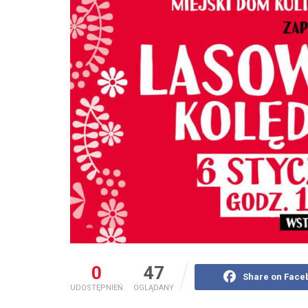
0
47
Share on Face
UDOSTĘPNIEŃ
OGLĄDANY