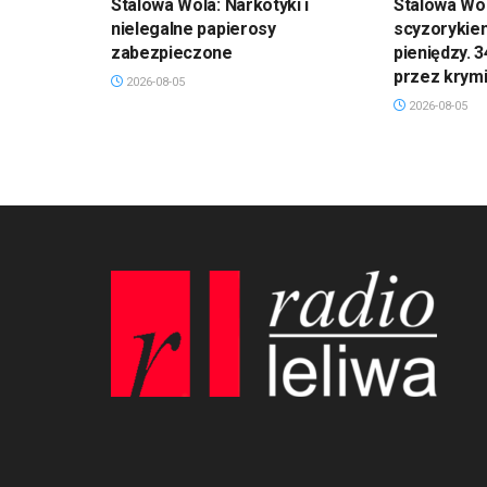
Stalowa Wola: Narkotyki i
Stalowa Wol
nielegalne papierosy
scyzorykiem
zabezpieczone
pieniędzy. 
przez krym
2026-08-05
2026-08-05