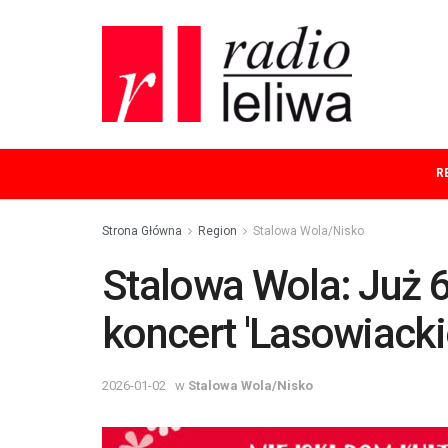
R
Strona Główna
Region
Stalowa Wola/Nisko
Stalowa Wola: Już 
koncert 'Lasowiack
2026-01-02
w
Stalowa Wola/Nisko