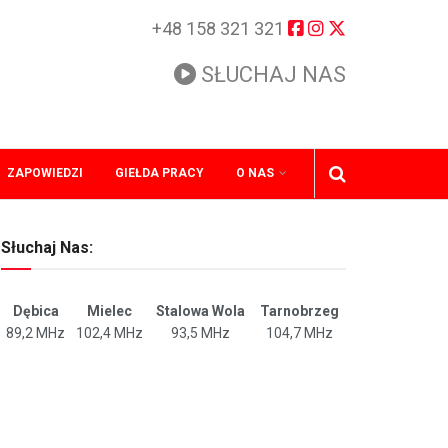
+48 158 321 321
SŁUCHAJ NAS
ZAPOWIEDZI
GIEŁDA PRACY
O NAS
Słuchaj Nas:
Dębica
Mielec
Stalowa Wola
Tarnobrzeg
89,2 MHz
102,4 MHz
93,5 MHz
104,7 MHz