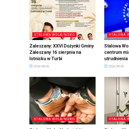
STALOWA WOLA/NISKO
STALOWA 
Zaleszany: XXVI Dożynki Gminy
Stalowa Wo
Zaleszany 16 sierpnia na
centrum mi
lotnisku w Turbi
utrudnienia
2026-08-06
2026-08-06
STALOWA WOLA/NISKO
STALOWA 