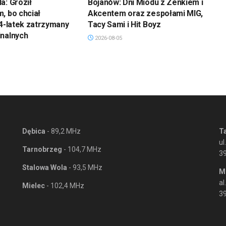
a: Groził
Bojanów: Dni Miodu z Zenkiem i
, bo chciał
Akcentem oraz zespołami MIG,
34-latek zatrzymany
Tacy Sami i Hit Boyz
inalnych
2026-08-05
Dębica
- 89,2 MHz
T
ul
Tarnobrzeg
- 104,7 MHz
3
Stalowa Wola
- 93,5 MHz
M
al
Mielec
- 102,4 MHz
39