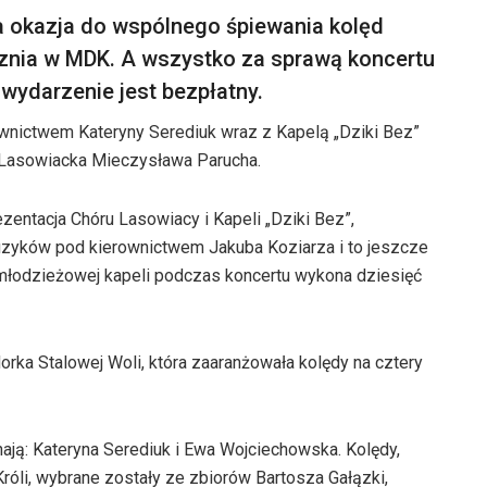
a okazja do wspólnego śpiewania kolęd
ycznia w MDK. A wszystko za sprawą koncertu
wydarzenie jest bezpłatny.
wnictwem Kateryny Serediuk wraz z Kapelą „Dziki Bez”
 Lasowiacka Mieczysława Parucha.
entacja Chóru Lasowiacy i Kapeli „Dziki Bez”,
uzyków pod kierownictwem Jakuba Koziarza i to jeszcze
łodzieżowej kapeli podczas koncertu wykona dziesięć
ka Stalowej Woli, która zaaranżowała kolędy na cztery
ją: Kateryna Serediuk i Ewa Wojciechowska. Kolędy,
óli, wybrane zostały ze zbiorów Bartosza Gałązki,