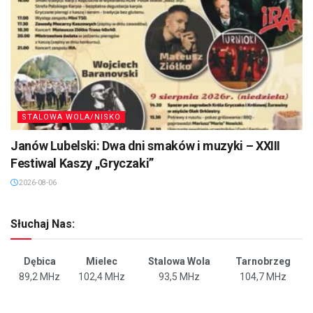
STALOWA WOLA/NISKO
Janów Lubelski: Dwa dni smaków i muzyki – XXIII
Festiwal Kaszy „Gryczaki”
2026-08-06
Słuchaj Nas:
Dębica
Mielec
Stalowa Wola
Tarnobrzeg
89,2 MHz
102,4 MHz
93,5 MHz
104,7 MHz