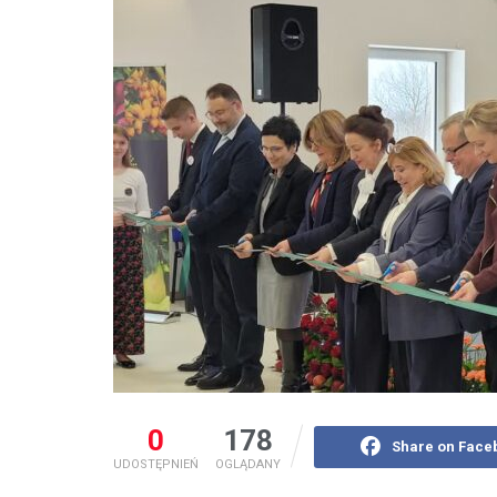
0
178
Share on Face
UDOSTĘPNIEŃ
OGLĄDANY