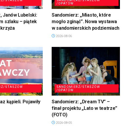
RZ/STASZÓW
SANDOMIERZ/STASZÓW
/OPATÓW
 Janów Lubelski:
Sandomierz: „Miasto, które
m szlaku – piątek
mogło zginąć”. Nowa wystawa
 krzyża
w sandomierskich podziemiach
2026-08-06
RZ/STASZÓW
SANDOMIERZ/STASZÓW
/OPATÓW
z kąpieli. Pojawiły
Sandomierz: „Dream TV” –
finał projektu „Lato w teatrze”
(FOTO)
2026-08-05