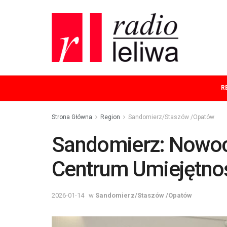
R
Strona Główna
Region
Sandomierz/Staszów /Opatów
Sandomierz: Nowo
Centrum Umiejętnoś
2026-01-14
w
Sandomierz/Staszów /Opatów