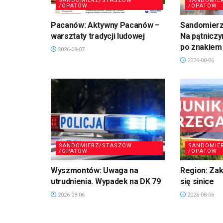
SANDOMIERZ/STASZÓW
SANDOMIE
/OPATÓW
/OPATÓW
Pacanów: Aktywny Pacanów –
Sandomierz,
warsztaty tradycji ludowej
Na pątniczy
po znakiem
2026-08-07
2026-08-06
SANDOMIERZ/STASZÓW
SANDOMIE
/OPATÓW
/OPATÓW
Wyszmontów: Uwaga na
Region: Zaka
utrudnienia. Wypadek na DK 79
się sinice
2026-08-06
2026-08-06