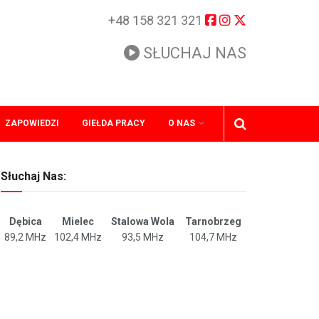
+48 158 321 321
SŁUCHAJ NAS
ZAPOWIEDZI
GIEŁDA PRACY
O NAS
Słuchaj Nas:
Dębica
Mielec
Stalowa Wola
Tarnobrzeg
89,2 MHz
102,4 MHz
93,5 MHz
104,7 MHz