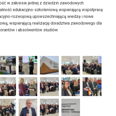
ość w zakresie jednej z dziedzin zawodowych
łalność edukacyjno-szkoleniową wspierającą współpracę
wacyjno-rozwojową upowszechniającą wiedzę i nowe
frową, wspierającą realizację doradztwa zawodowego dla
orantów i absolwentów studiów.