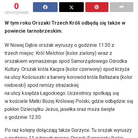
0
UDOSTĘPNIEŃ
W tym roku Orszaki Trzech Króli odbędą się także w
powiecie tarnobrzeskim.
W Nowej Dębie orszak wyruszy o godzinie 11:30 z
trzech miejsc: Król Melchior (kolor zielony) wraz z
orszakiem wymaszeruje spod Samorządowego Ośrodka
Kultury. Orszak króla Kacpra (kolor czerwony) spod krzyża
na ulicy Kościuszki a barwny korowód króla Baltazara (kolor
niebieski) spod remizy strażackiej
na ulicy księdza Łagockiego. Uczestnicy spotkają się
w kościele Matki Bożej Królowej Polski, gdzie odbędzie się
pokłon Dzieciątku Jezus, jasełka oraz msza święta
o godzinie 12:30.
Po raz kolejny dołączają także Gorzyce. Tu orszak wyruszy