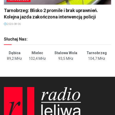
Tarnobrzeg: Blisko 2 promile i brak uprawnień.
Kolejna jazda zakończona interwencją policji
2026-08-06
Słuchaj Nas:
Dębica
Mielec
Stalowa Wola
Tarnobrzeg
89,2 MHz
102,4 MHz
93,5 MHz
104,7 MHz