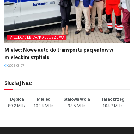
MIELEC/DĘBICA/KOLBUSZOWA
Mielec: Nowe auto do transportu pacjentów w
mieleckim szpitalu
2026-08-07
Słuchaj Nas:
Dębica
Mielec
Stalowa Wola
Tarnobrzeg
89,2 MHz
102,4 MHz
93,5 MHz
104,7 MHz