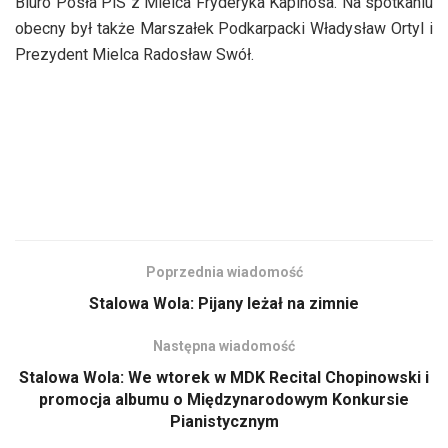
Biuro Posła PiS z Mielca Fryderyka Kapinosa. Na spotkaniu
obecny był także Marszałek Podkarpacki Władysław Ortyl i
Prezydent Mielca Radosław Swół.
Poprzednia wiadomość
Stalowa Wola: Pijany leżał na zimnie
Następna wiadomość
Stalowa Wola: We wtorek w MDK Recital Chopinowski i
promocja albumu o Międzynarodowym Konkursie
Pianistycznym