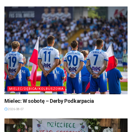
MIELEC/DĘBICA/KOLBUSZOWA
Mielec: W sobotę – Derby Podkarpacia
2026-08-07