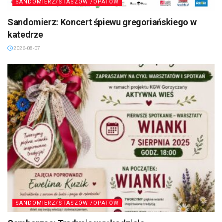
SANDOMIERZ/STASZÓW /OPATÓW
Sandomierz: Koncert śpiewu gregoriańskiego w
katedrze
2026-08-07
SANDOMIERZ/STASZÓW /OPATÓW