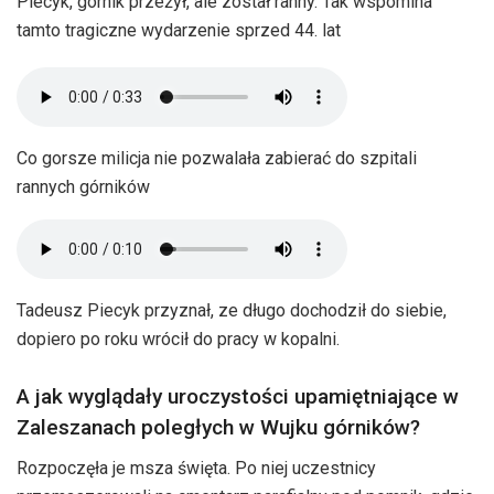
Piecyk, górnik przeżył, ale został ranny. Tak wspomina
tamto tragiczne wydarzenie sprzed 44. lat
Co gorsze milicja nie pozwalała zabierać do szpitali
rannych górników
Tadeusz Piecyk przyznał, ze długo dochodził do siebie,
dopiero po roku wrócił do pracy w kopalni.
A jak wyglądały uroczystości upamiętniające w
Zaleszanach poległych w Wujku górników?
Rozpoczęła je msza święta. Po niej uczestnicy