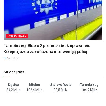
TARNOBRZEG
Tarnobrzeg: Blisko 2 promile i brak uprawnień.
Kolejna jazda zakończona interwencją policji
2026-08-06
Słuchaj Nas:
Dębica
Mielec
Stalowa Wola
Tarnobrzeg
89,2 MHz
102,4 MHz
93,5 MHz
104,7 MHz