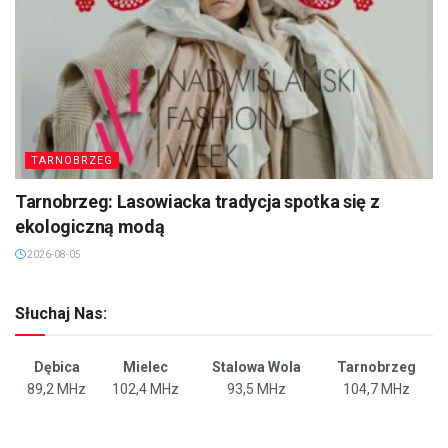
TARNOBRZEG
Tarnobrzeg: Lasowiacka tradycja spotka się z
ekologiczną modą
2026-08-05
Słuchaj Nas:
Dębica
Mielec
Stalowa Wola
Tarnobrzeg
89,2 MHz
102,4 MHz
93,5 MHz
104,7 MHz