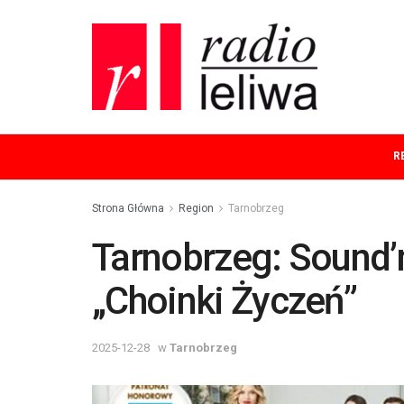
R
Strona Główna
Region
Tarnobrzeg
Tarnobrzeg: Sound’n
„Choinki Życzeń”
2025-12-28
w
Tarnobrzeg