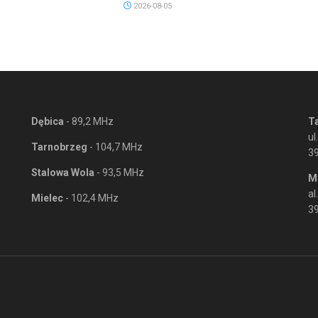
2026-08-05
Dębica
- 89,2 MHz
T
ul
Tarnobrzeg
- 104,7 MHz
3
Stalowa Wola
- 93,5 MHz
M
al
Mielec
- 102,4 MHz
39