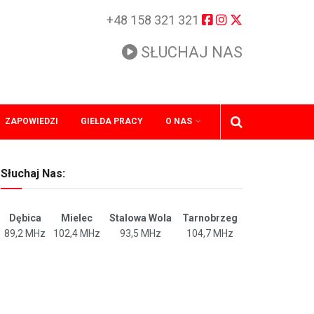
+48 158 321 321
SŁUCHAJ NAS
ZAPOWIEDZI
GIEŁDA PRACY
O NAS
Słuchaj Nas:
Dębica
Mielec
Stalowa Wola
Tarnobrzeg
89,2 MHz
102,4 MHz
93,5 MHz
104,7 MHz