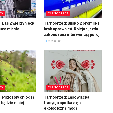
EG
TARNOBRZEG
 Las Zwierzyniecki
Tarnobrzeg: Blisko 2 promile i
łuca miasta
brak uprawnień. Kolejna jazda
zakończona interwencją policji
2026-08-06
EG
TARNOBRZEG
. Pszczoły chłodzą
Tarnobrzeg: Lasowiacka
u będzie mniej
tradycja spotka się z
ekologiczną modą