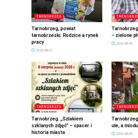
TARNOBRZEG
TARNOBRZ
Tarnobrzeg, powiat
Tarnobrzeg.
tarnobrzeski. Rodzice a rynek
– zielone p
pracy
2026-08-06
2026-08-07
TARNOBRZEG
TARNOBRZ
Tarnobrzeg. „Szlakiem
Tarnobrzeg
szklanych zdjęć” – spacer i
ule, a miod
historia miasta
2026-08-05