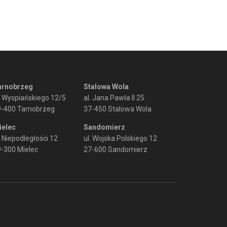
arnobrzeg
Stalowa Wola
. Wyspiańskiego 12/5
al. Jana Pawła II 25
9-400 Tarnobrzeg
37-450 Stalowa Wola
ielec
Sandomierz
. Niepodległości 12
ul. Wojska Polskiego 12
-300 Mielec
27-600 Sandomierz