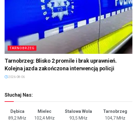
TARNOBRZEG
Tarnobrzeg: Blisko 2 promile i brak uprawnień.
Kolejna jazda zakończona interwencją policji
2026-08-06
Słuchaj Nas:
Dębica
Mielec
Stalowa Wola
Tarnobrzeg
89,2 MHz
102,4 MHz
93,5 MHz
104,7 MHz