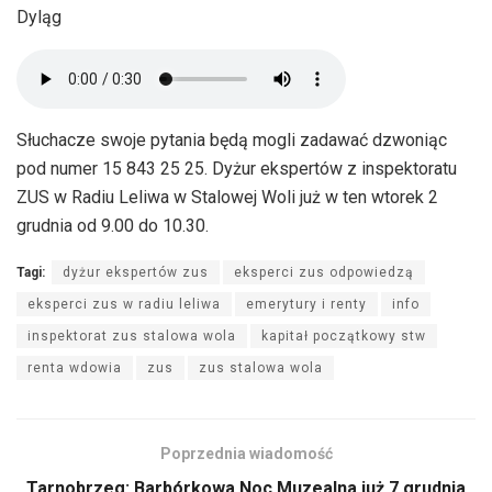
Dyląg
Słuchacze swoje pytania będą mogli zadawać dzwoniąc
pod numer 15 843 25 25. Dyżur ekspertów z inspektoratu
ZUS w Radiu Leliwa w Stalowej Woli już w ten wtorek 2
grudnia od 9.00 do 10.30.
Tagi:
dyżur ekspertów zus
eksperci zus odpowiedzą
eksperci zus w radiu leliwa
emerytury i renty
info
inspektorat zus stalowa wola
kapitał początkowy stw
renta wdowia
zus
zus stalowa wola
Poprzednia wiadomość
Tarnobrzeg: Barbórkowa Noc Muzealna już 7 grudnia