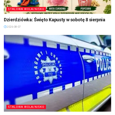
STALOWA WOLA/NISKO
Dzierdziówka: Święto Kapusty w sobotę 8 sierpnia
2026-08-07
STALOWA WOLA/NISKO