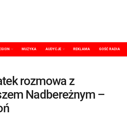
EGION
MUZYKA
AUDYCJE
REKLAMA
GOŚĆ RADIA
atek rozmowa z
uszem Nadbereżnym –
oń