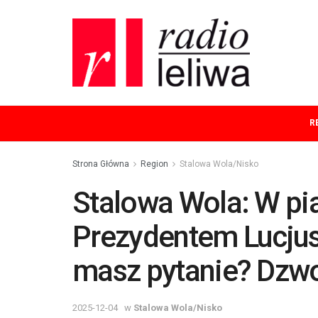
R
Strona Główna
Region
Stalowa Wola/Nisko
Stalowa Wola: W pi
Prezydentem Lucj
masz pytanie? Dzw
2025-12-04
w
Stalowa Wola/Nisko