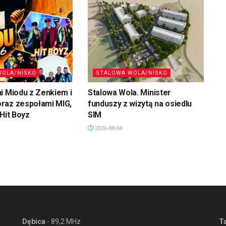
WOLA/NISKO
STALOWA WOLA/NISKO
i Miodu z Zenkiem i
Stalowa Wola. Minister
raz zespołami MIG,
funduszy z wizytą na osiedlu
 Hit Boyz
SIM
2026-08-04
Dębica
- 89,2 MHz
T