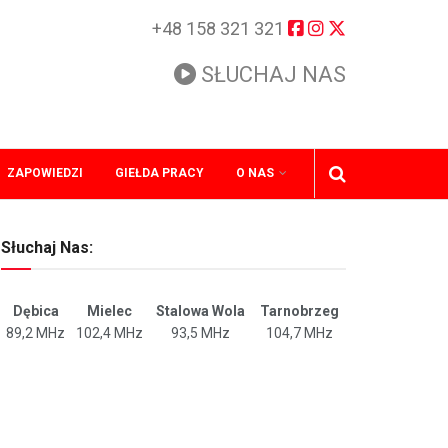
+48 158 321 321
SŁUCHAJ NAS
ZAPOWIEDZI
GIEŁDA PRACY
O NAS
Słuchaj Nas:
Dębica
Mielec
Stalowa Wola
Tarnobrzeg
89,2 MHz
102,4 MHz
93,5 MHz
104,7 MHz