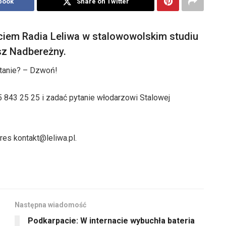
book
Share on Twitter
ciem Radia Leliwa w stalowowolskim studiu
sz Nadbereżny.
tanie? – Dzwoń!
843 25 25 i zadać pytanie włodarzowi Stalowej
res kontakt@leliwa.pl.
Następna wiadomość
Podkarpacie: W internacie wybuchła bateria