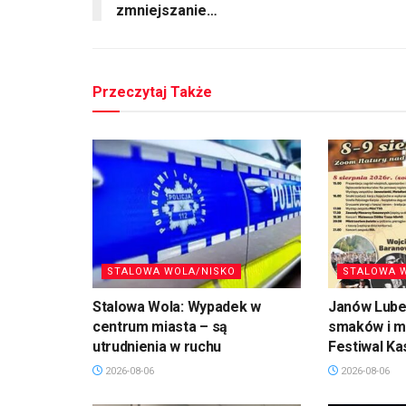
zmniejszanie…
Przeczytaj Także
STALOWA WOLA/NISKO
STALOWA 
Stalowa Wola: Wypadek w
Janów Lubel
centrum miasta – są
smaków i mu
utrudnienia w ruchu
Festiwal Ka
2026-08-06
2026-08-06