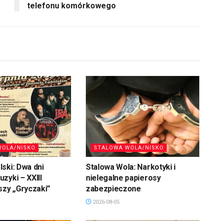
telefonu komórkowego
WOLA/NISKO
STALOWA WOLA/NISKO
ski: Dwa dni
Stalowa Wola: Narkotyki i
zyki – XXIII
nielegalne papierosy
szy „Gryczaki”
zabezpieczone
2026-08-05