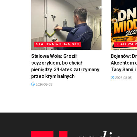
STALOWA WOLA/NISKO
STALOWA 
Stalowa Wola: Groził
Bojanów: Dn
scyzorykiem, bo chciał
Akcentem o
pieniędzy. 34-latek zatrzymany
Tacy Sami i
przez kryminalnych
2026-08-05
2026-08-05