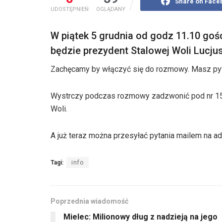
Share on Face
UDOSTĘPNIEŃ
OGLĄDANY
W piątek 5 grudnia od godz 11.10 goś
będzie prezydent Stalowej Woli Lucju
Zachęcamy by włączyć się do rozmowy. Masz py
Wystrczy podczas rozmowy zadzwonić pod nr 15 
Woli.
A już teraz można przesyłać pytania mailem na ad
Tagi:
info
Poprzednia wiadomość
Mielec: Milionowy dług z nadzieją na jego