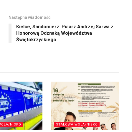
Następna wiadomość
Kielce, Sandomierz: Pisarz Andrzej Sarwa z
Honorową Odznaką Województwa
Świętokrzyskiego
WOLA/NISKO
STALOWA WOLA/NISKO