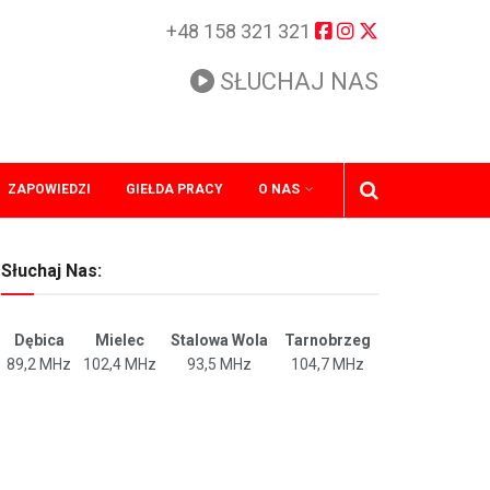
+48 158 321 321
SŁUCHAJ NAS
ZAPOWIEDZI
GIEŁDA PRACY
O NAS
Słuchaj Nas:
Dębica
Mielec
Stalowa Wola
Tarnobrzeg
89,2 MHz
102,4 MHz
93,5 MHz
104,7 MHz