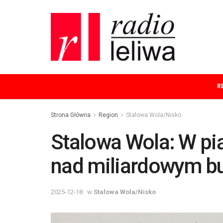
R
Strona Główna
Region
Stalowa Wola/Nisko
Stalowa Wola: W pią
nad miliardowym b
2025-12-18
w
Stalowa Wola/Nisko