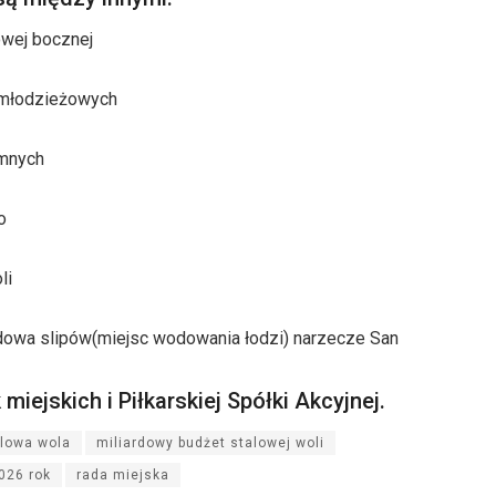
owej bocznej
 młodzieżowych
omnych
o
li
dowa slipów(miejsc wodowania łodzi) narzecze San
miejskich i Piłkarskiej Spółki Akcyjnej.
alowa wola
miliardowy budżet stalowej woli
026 rok
rada miejska