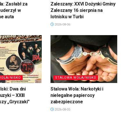
a: Zasłabł za
Zaleszany: XXVI Dożynki Gminy
 uderzył w
Zaleszany 16 sierpnia na
e auta
lotnisku w Turbi
2026-08-06
WOLA/NISKO
STALOWA WOLA/NISKO
ski: Dwa dni
Stalowa Wola: Narkotyki i
zyki – XXIII
nielegalne papierosy
szy „Gryczaki”
zabezpieczone
2026-08-05