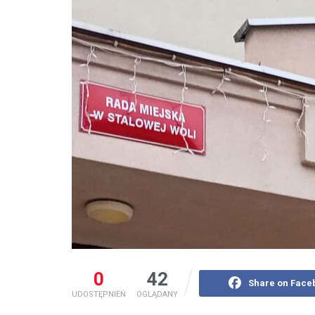
0
42
Share on Face
UDOSTĘPNIEŃ
OGLĄDANY