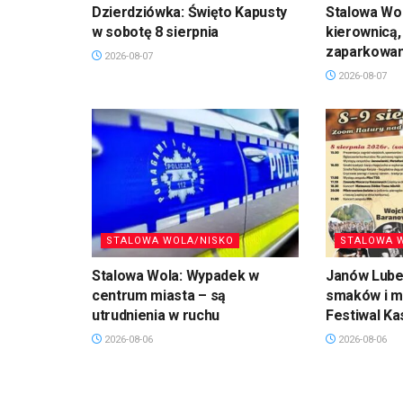
Dzierdziówka: Święto Kapusty
Stalowa Wol
w sobotę 8 sierpnia
kierownicą,
zaparkowan
2026-08-07
2026-08-07
STALOWA WOLA/NISKO
STALOWA 
Stalowa Wola: Wypadek w
Janów Lubel
centrum miasta – są
smaków i mu
utrudnienia w ruchu
Festiwal Ka
2026-08-06
2026-08-06