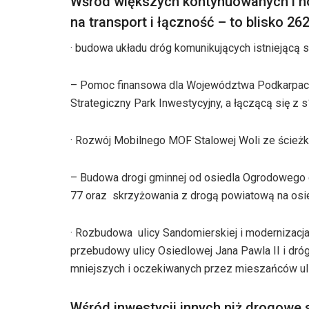
Wśród większych kontynuowanych i no
na transport i łączność – to blisko 262
· budowa układu dróg komunikujących istniejącą 
– Pomoc finansowa dla Województwa Podkarpack
Strategiczny Park Inwestycyjny, a łączącą się z 
· Rozwój Mobilnego MOF Stalowej Woli ze ścież
– Budowa drogi gminnej od osiedla Ogrodowego 
77 oraz skrzyżowania z drogą powiatową na osi
· Rozbudowa ulicy Sandomierskiej i modernizacja
przebudowy ulicy Osiedlowej Jana Pawla II i dróg
mniejszych i oczekiwanych przez mieszańców uli
Wśród inwestycji innych niż drogowe 