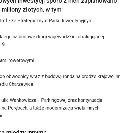
wych inwestycji sporo z nich zaplanowano
 miliony złotych, w tym:
strefę ze Strategicznym Parku Inwestycyjnym
iego na budowę drogi wojewódzkiej obsługującej
s19
kami rowerowymi
do obwodnicy wraz z budową ronda na drodze krajowej nr
edlu Charzewice
 ulic Wańkowicza i Parkingowej oraz kontynuacja
 na Porębach, a także modernizacja wielu innych
c.
są między innymi: