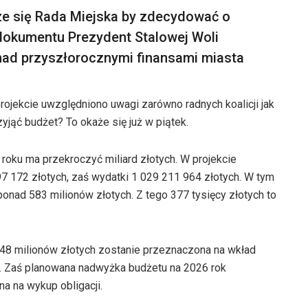
rze się Rada Miejska by zdecydować o
 dokumentu Prezydent Stalowej Woli
 nad przyszłorocznymi finansami miasta
ojekcie uwzględniono uwagi zarówno radnych koalicji jak
zyjąć budżet? To okaże się już w piątek.
oku ma przekroczyć miliard złotych. W projekcie
 172 złotych, zaś wydatki 1 029 211 964 złotych. W tym
ponad 583 milionów złotych. Z tego 377 tysięcy złotych to
8 milionów złotych zostanie przeznaczona na wkład
 Zaś planowana nadwyżka budżetu na 2026 rok
a na wykup obligacji.