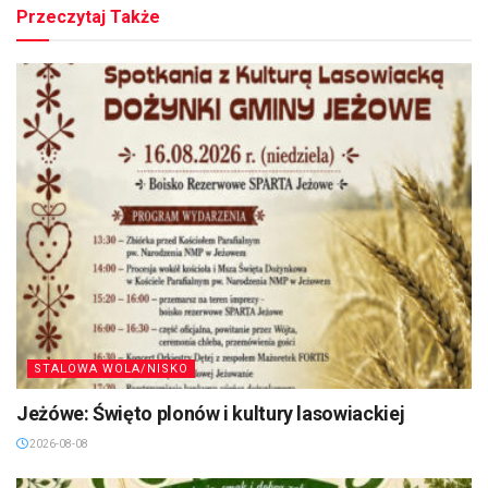
Przeczytaj Także
STALOWA WOLA/NISKO
Jeżówe: Święto plonów i kultury lasowiackiej
2026-08-08