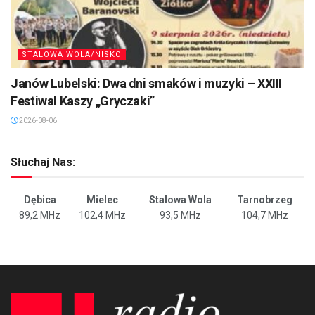
STALOWA WOLA/NISKO
Janów Lubelski: Dwa dni smaków i muzyki – XXIII
Festiwal Kaszy „Gryczaki”
2026-08-06
Słuchaj Nas:
Dębica
Mielec
Stalowa Wola
Tarnobrzeg
89,2 MHz
102,4 MHz
93,5 MHz
104,7 MHz