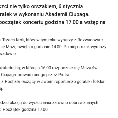
zci nie tylko orszakiem, 6 stycznia
torałek w wykonaniu Akademii Ciupaga.
początek koncertu godzina 17.00 a wstęp na
ku Trzech Króli, który w tym roku wyruszy z Rozwadowa z
 się Mszą świętą o godzinie 14.00. Po niej orszak wyruszy
zwadowie.
katedralną, w której o 16.00 rozpocznie się Msza św.
a Ciupaga, prowadzonego przez Piotra
 Podhala, łaczący w swoim repertuarze góralski folklor
ą.
będzie okazją do wysłuchania zarówno dobrze znanych
ek. Początek godzina 17.00