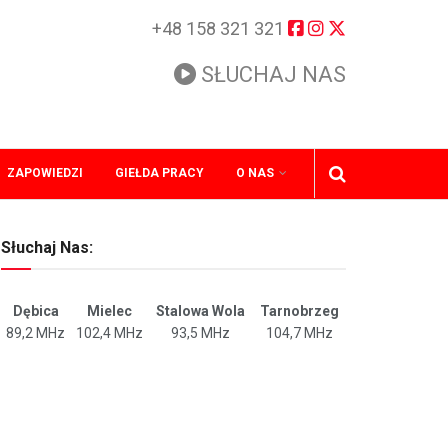
+48 158 321 321
SŁUCHAJ NAS
ZAPOWIEDZI
GIEŁDA PRACY
O NAS
Słuchaj Nas:
Dębica
Mielec
Stalowa Wola
Tarnobrzeg
89,2 MHz
102,4 MHz
93,5 MHz
104,7 MHz