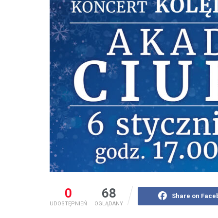
0
68
Share on Face
UDOSTĘPNIEŃ
OGLĄDANY