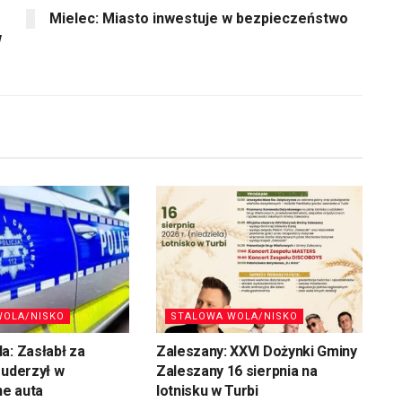
Mielec: Miasto inwestuje w bezpieczeństwo
w
WOLA/NISKO
STALOWA WOLA/NISKO
a: Zasłabł za
Zaleszany: XXVI Dożynki Gminy
 uderzył w
Zaleszany 16 sierpnia na
e auta
lotnisku w Turbi