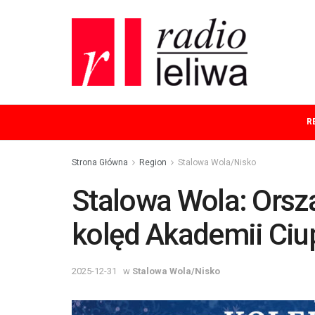
R
Strona Główna
Region
Stalowa Wola/Nisko
Stalowa Wola: Orsza
kolęd Akademii Ci
2025-12-31
w
Stalowa Wola/Nisko