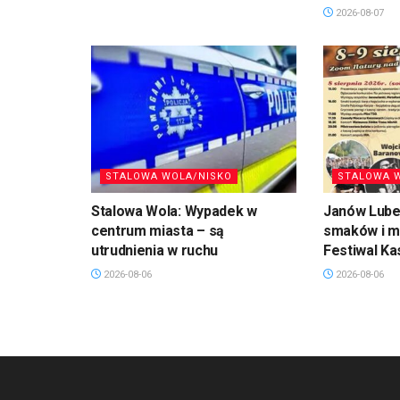
2026-08-07
STALOWA WOLA/NISKO
STALOWA 
Stalowa Wola: Wypadek w
Janów Lubel
centrum miasta – są
smaków i mu
utrudnienia w ruchu
Festiwal Ka
2026-08-06
2026-08-06