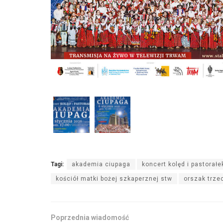
Tagi:
akademia ciupaga
koncert kolęd i pastorał
kościół matki bożej szkaperznej stw
orszak trze
Poprzednia wiadomość