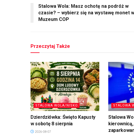
Stalowa Wola: Masz ochotę na podróż w
czasie? – wybierz się na wystawę monet 
Muzeum COP
Przeczytaj Także
STALOWA WOLA/NISKO
STALOWA 
Dzierdziówka: Święto Kapusty
Stalowa Wol
w sobotę 8 sierpnia
kierownicą,
zaparkowan
2026-08-07