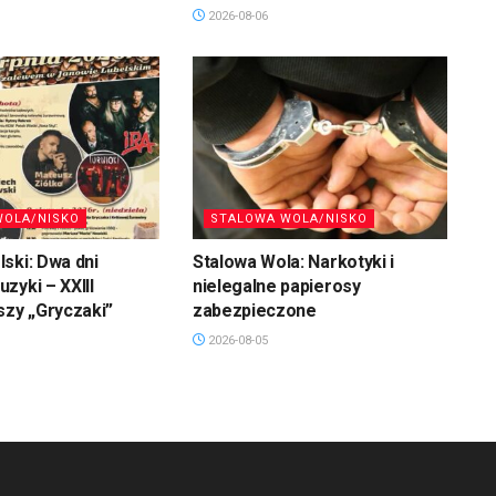
2026-08-06
WOLA/NISKO
STALOWA WOLA/NISKO
ski: Dwa dni
Stalowa Wola: Narkotyki i
zyki – XXIII
nielegalne papierosy
szy „Gryczaki”
zabezpieczone
2026-08-05