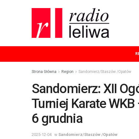
R
Strona Główna
Region
Sandomierz/Staszów /Opatów
Sandomierz: XII Og
Turniej Karate WKB
6 grudnia
2025-12-04
w
Sandomierz/Staszów /Opatów