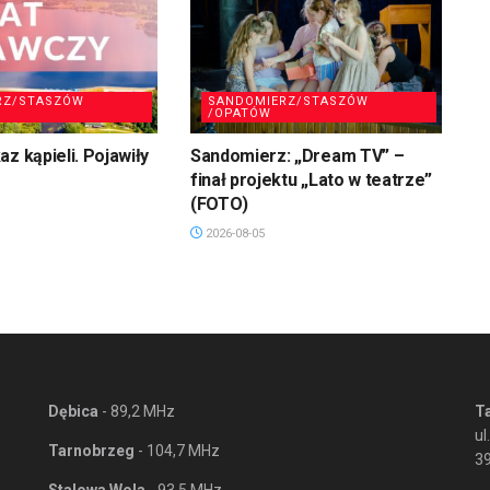
RZ/STASZÓW
SANDOMIERZ/STASZÓW
/OPATÓW
z kąpieli. Pojawiły
Sandomierz: „Dream TV” –
finał projektu „Lato w teatrze”
(FOTO)
2026-08-05
Dębica
- 89,2 MHz
T
ul
Tarnobrzeg
- 104,7 MHz
3