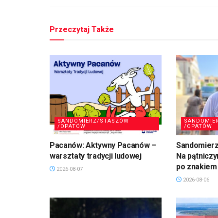
Przeczytaj Także
SANDOMIERZ/STASZÓW
SANDOMIE
/OPATÓW
/OPATÓW
Pacanów: Aktywny Pacanów –
Sandomierz,
warsztaty tradycji ludowej
Na pątniczy
po znakiem
2026-08-07
2026-08-06