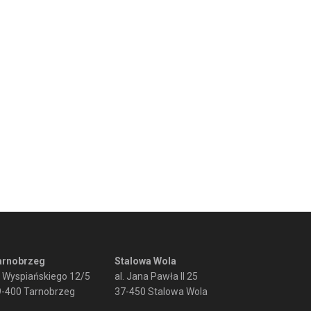
arnobrzeg
Stalowa Wola
. Wyspiańskiego 12/5
al. Jana Pawła II 25
9-400 Tarnobrzeg
37-450 Stalowa Wola