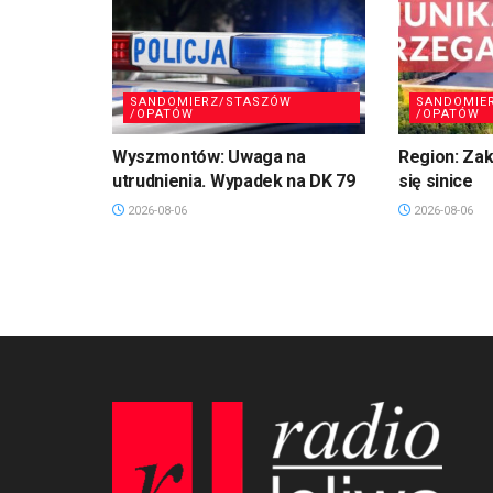
SANDOMIERZ/STASZÓW
SANDOMIE
/OPATÓW
/OPATÓW
Wyszmontów: Uwaga na
Region: Zaka
utrudnienia. Wypadek na DK 79
się sinice
2026-08-06
2026-08-06