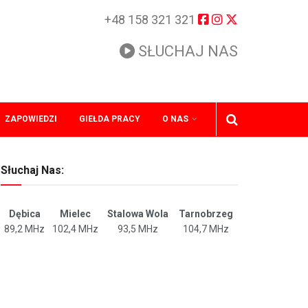
+48 158 321 321
SŁUCHAJ NAS
ZAPOWIEDZI
GIEŁDA PRACY
O NAS
Słuchaj Nas:
Dębica
Mielec
Stalowa Wola
Tarnobrzeg
89,2 MHz
102,4 MHz
93,5 MHz
104,7 MHz