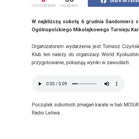
Share on Face
UDOSTĘPNIEŃ
OGLĄDANY
W najbliższą sobotę 6 grudnia Sandomierz st
Ogólnopolskiego Mikołajkowego Turnieju Ka
Organizatorem wydarzenia jest Tomasz Ciżyński
Klub ten należy do organizacji World Kyokushi
przygotowanie, pokazują wyniki w zawodach:
Początek sobotnich zmagań karate w hali MOSiR 
Radio Leliwa.