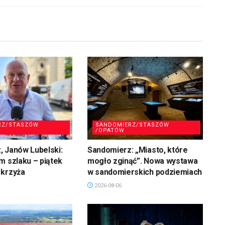
RZ/STASZÓW
SANDOMIERZ/STASZÓW
/OPATÓW
 Janów Lubelski:
Sandomierz: „Miasto, które
m szlaku – piątek
mogło zginąć”. Nowa wystawa
 krzyża
w sandomierskich podziemiach
2026-08-06