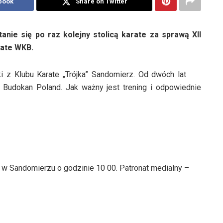
book
Share on Twitter
anie się po raz kolejny stolicą karate za sprawą XII
rate WKB.
 z Klubu Karate „Trójka” Sandomierz. Od dwóch lat
n Budokan Poland. Jak ważny jest trening i odpowiednie
w Sandomierzu o godzinie 10 00. Patronat medialny –