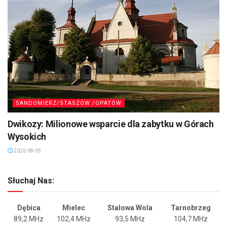
SANDOMIERZ/STASZÓW /OPATÓW
Dwikozy: Milionowe wsparcie dla zabytku w Górach
Wysokich
2026-08-05
Słuchaj Nas:
Dębica
Mielec
Stalowa Wola
Tarnobrzeg
89,2 MHz
102,4 MHz
93,5 MHz
104,7 MHz