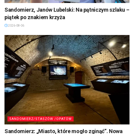
Sandomierz, Janów Lubelski: Na pątniczym szlaku –
piątek po znakiem krzyża
2026-08-06
SANDOMIERZ/STASZÓW /OPATÓW
Sandomierz: „Miasto, które mogło zginąć”. Nowa