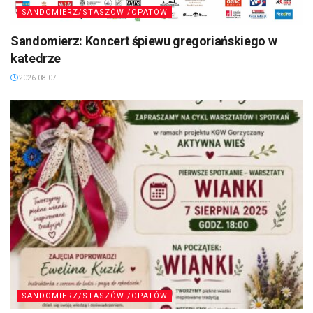
SANDOMIERZ/STASZÓW /OPATÓW
Sandomierz: Koncert śpiewu gregoriańskiego w
katedrze
2026-08-07
SANDOMIERZ/STASZÓW /OPATÓW