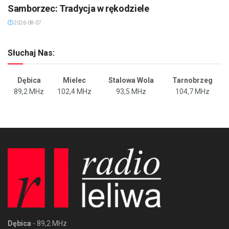
Samborzec: Tradycja w rękodziele
2026-08-07
Słuchaj Nas:
Dębica
Mielec
Stalowa Wola
Tarnobrzeg
89,2 MHz
102,4 MHz
93,5 MHz
104,7 MHz
Dębica
- 89,2 MHz