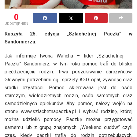
0
UDOSTĘPNIEŃ
Ruszyła 25. edycja „Szlachetnej Paczki” w
Sandomierzu.
Jak informuje Iwona Walicha – lider „Szlachetnej
Paczki” Sandomierz, w tym roku pomoc trafi do blisko
pięćdziesięciu rodzin. Trwa poszukiwanie darczyńców.
Głównymi potrzebami są sprzęty AGD, opał, żywność oraz
środki czystości. Pomoc skierowana jest do osób
starszym, wielodzietnych rodzin, osób samotnych oraz
samodzielnych opiekunów. Aby pomóc, należy wejść na
stronę www.szlachetnapaczka.pl i wybrać rodzinę, której
można udzielić pomocy. Paczkę można przygotować
samemu lub z grupą znajomych. „Weekend cudów” czyli
czas, kiedy paczki trafią do rodzin potrzebujących,