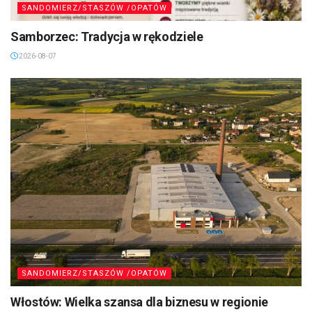
SANDOMIERZ/STASZÓW /OPATÓW
Samborzec: Tradycja w rękodziele
2026-08-07
SANDOMIERZ/STASZÓW /OPATÓW
Włostów: Wielka szansa dla biznesu w regionie