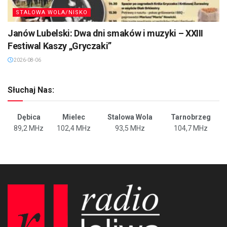
STALOWA WOLA/NISKO
Janów Lubelski: Dwa dni smaków i muzyki – XXIII
Festiwal Kaszy „Gryczaki”
2026-08-06
Słuchaj Nas:
Dębica
Mielec
Stalowa Wola
Tarnobrzeg
89,2 MHz
102,4 MHz
93,5 MHz
104,7 MHz