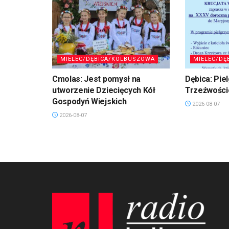
MIELEC/DĘBICA/KOLBUSZOWA
MIELEC/DĘ
Cmolas: Jest pomysł na
Dębica: Pie
utworzenie Dziecięcych Kół
Trzeźwości
Gospodyń Wiejskich
2026-08-07
2026-08-07