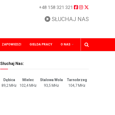
+48 158 321 321
SŁUCHAJ NAS
ZAPOWIEDZI
GIEŁDA PRACY
O NAS
Słuchaj Nas:
Dębica
Mielec
Stalowa Wola
Tarnobrzeg
89,2 MHz
102,4 MHz
93,5 MHz
104,7 MHz