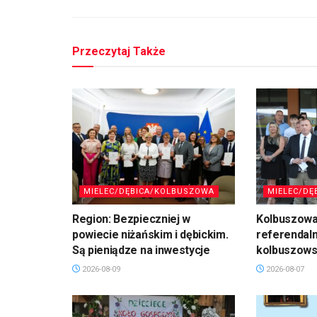
Przeczytaj Także
MIELEC/DĘBICA/KOLBUSZOWA
MIELEC/DĘ
Region: Bezpieczniej w
Kolbuszowa
powiecie niżańskim i dębickim.
referendal
Są pieniądze na inwestycje
kolbuszows
2026-08-09
2026-08-07