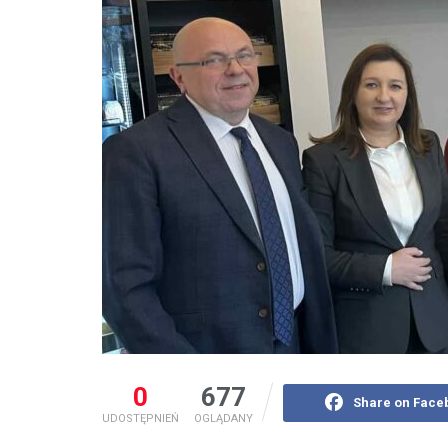
0
677
Share on Face
UDOSTĘPNIEŃ
OGLĄDANY