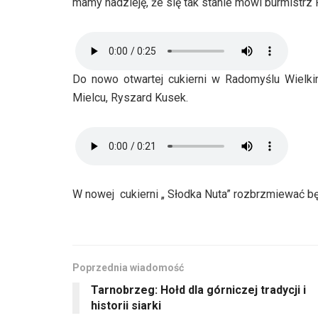
mamy nadzieję, że się tak stanie mówi burmistrz
Do nowo otwartej cukierni w Radomyślu Wielki
Mielcu, Ryszard Kusek.
W nowej cukierni „ Słodka Nuta” rozbrzmiewać bę
Poprzednia wiadomość
Tarnobrzeg: Hołd dla górniczej tradycji i
historii siarki