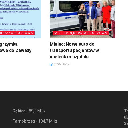
BICA/KOLBUSZOWA
MIELEC/DĘBICA/KOLBUSZOWA
lgrzymka
Mielec: Nowe auto do
owa do Zawady
transportu pacjentów w
mieleckim szpitalu
2026-08-07
Dębica
- 89,2 MHz
T
ul
Tarnobrzeg
- 104,7 MHz
3