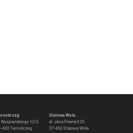
arnobrzeg
Stalowa Wola
. Wyspiańskiego 12/5
al. Jana Pawła II 25
9-400 Tarnobrzeg
37-450 Stalowa Wola