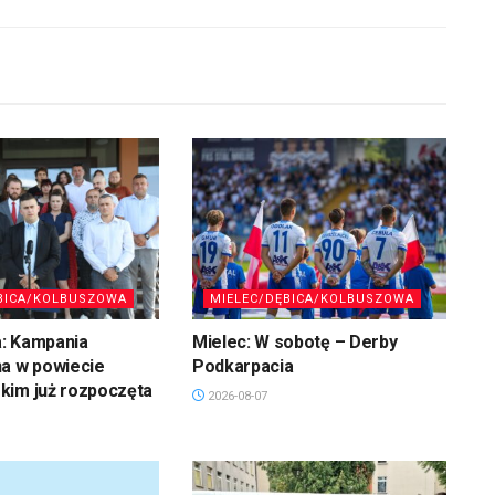
BICA/KOLBUSZOWA
MIELEC/DĘBICA/KOLBUSZOWA
: Kampania
Mielec: W sobotę – Derby
na w powiecie
Podkarpacia
kim już rozpoczęta
2026-08-07