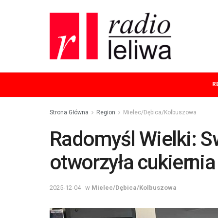
R
Strona Główna
Region
Mielec/Dębica/Kolbuszowa
Radomyśl Wielki: S
otworzyła cukiernia
2025-12-04
w
Mielec/Dębica/Kolbuszowa