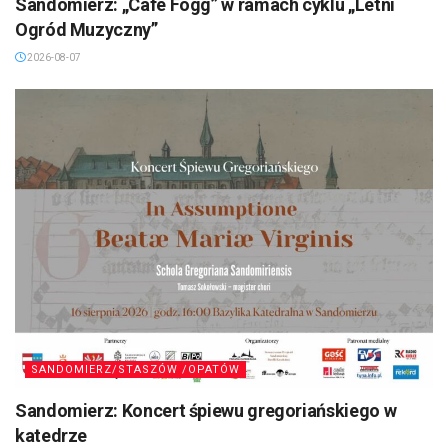
Sandomierz: „Cafe Fogg” w ramach cyklu „Letni
Ogród Muzyczny”
2026-08-07
SANDOMIERZ/STASZÓW /OPATÓW
Sandomierz: Koncert śpiewu gregoriańskiego w
katedrze