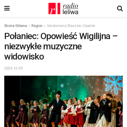
Strona Główna
Region
Sandomierz/Staszów /Opatów
Połaniec: Opowieść Wigilijna –
niezwykłe muzyczne
widowisko
2025-12-29