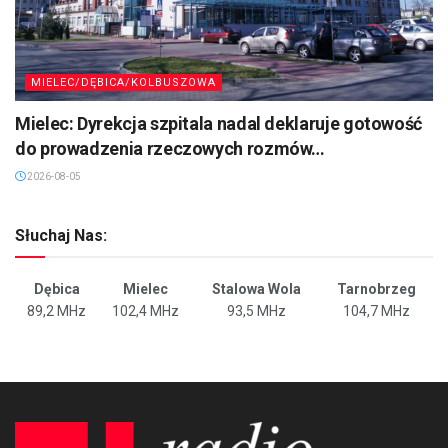
MIELEC/DĘBICA/KOLBUSZOWA
Mielec: Dyrekcja szpitala nadal deklaruje gotowość
do prowadzenia rzeczowych rozmów…
2026-08-05
Słuchaj Nas:
Dębica
Mielec
Stalowa Wola
Tarnobrzeg
89,2 MHz
102,4 MHz
93,5 MHz
104,7 MHz