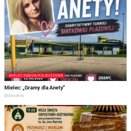
MIELEC/DĘBICA/KOLBUSZOWA
Mielec: „Gramy dla Anety”
2026-08-06