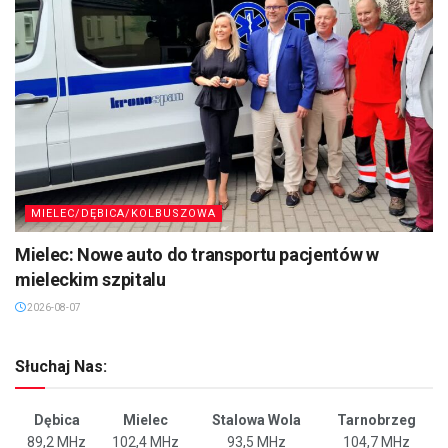
MIELEC/DĘBICA/KOLBUSZOWA
Mielec: Nowe auto do transportu pacjentów w
mieleckim szpitalu
2026-08-07
Słuchaj Nas:
Dębica
Mielec
Stalowa Wola
Tarnobrzeg
89,2 MHz
102,4 MHz
93,5 MHz
104,7 MHz