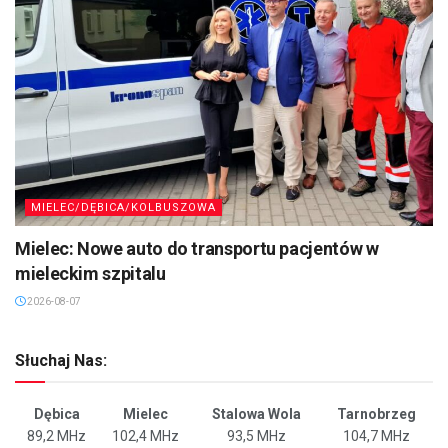
MIELEC/DĘBICA/KOLBUSZOWA
Mielec: Nowe auto do transportu pacjentów w
mieleckim szpitalu
2026-08-07
Słuchaj Nas:
Dębica
Mielec
Stalowa Wola
Tarnobrzeg
89,2 MHz
102,4 MHz
93,5 MHz
104,7 MHz