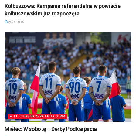
Kolbuszowa: Kampania referendalna w powiecie
kolbuszowskim już rozpoczęta
2026-08-07
MIELEC/DĘBICA/KOLBUSZOWA
Mielec: W sobotę – Derby Podkarpacia