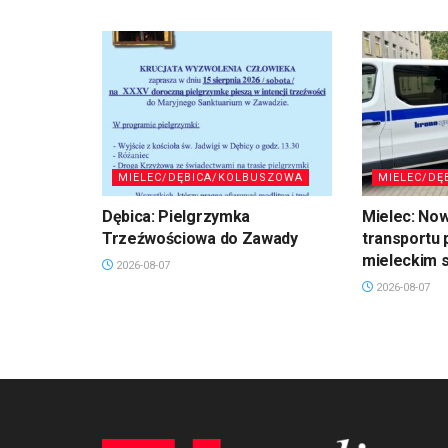
MIELEC/DĘBICA/KOLBUSZOWA
MIELEC/DĘ
Dębica: Pielgrzymka
Mielec: No
Trzeźwościowa do Zawady
transportu 
mieleckim s
2026-08-07
2026-08-07