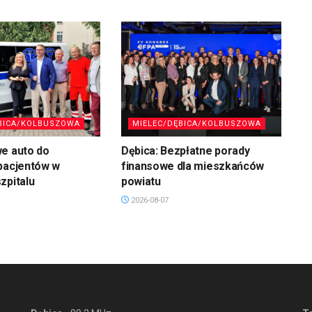
BICA/KOLBUSZOWA
MIELEC/DĘBICA/KOLBUSZOWA
we auto do
Dębica: Bezpłatne porady
pacjentów w
finansowe dla mieszkańców
zpitalu
powiatu
2026-08-07