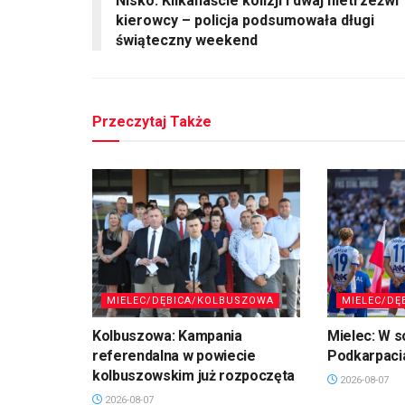
Nisko: Kilkanaście kolizji i dwaj nietrzeźwi
kierowcy – policja podsumowała długi
świąteczny weekend
Przeczytaj Także
MIELEC/DĘBICA/KOLBUSZOWA
MIELEC/DĘ
Kolbuszowa: Kampania
Mielec: W s
referendalna w powiecie
Podkarpaci
kolbuszowskim już rozpoczęta
2026-08-07
2026-08-07