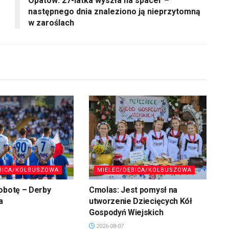
Opatów: 27-latka wyszła na spacer –
następnego dnia znaleziono ją nieprzytomną
w zaroślach
BICA/KOLBUSZOWA
MIELEC/DĘBICA/KOLBUSZOWA
obotę – Derby
Cmolas: Jest pomysł na
a
utworzenie Dziecięcych Kół
Gospodyń Wiejskich
2026-08-07