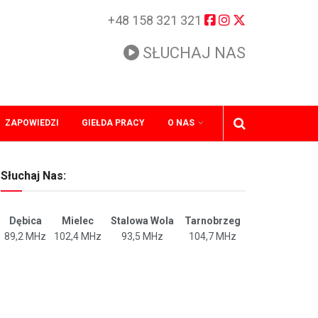
+48 158 321 321
SŁUCHAJ NAS
ZAPOWIEDZI
GIEŁDA PRACY
O NAS
Słuchaj Nas:
Dębica
Mielec
Stalowa Wola
Tarnobrzeg
89,2 MHz
102,4 MHz
93,5 MHz
104,7 MHz