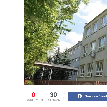
0
30
Share on Face
UDOSTĘPNIEŃ
OGLĄDANY