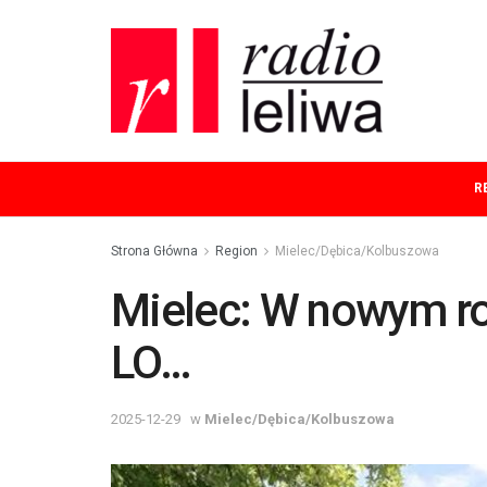
R
Strona Główna
Region
Mielec/Dębica/Kolbuszowa
Mielec: W nowym rok
LO…
2025-12-29
w
Mielec/Dębica/Kolbuszowa