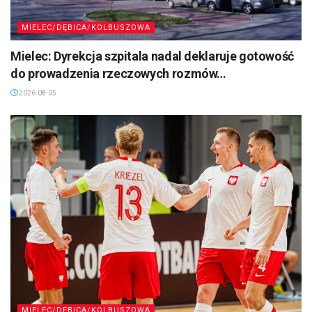
MIELEC/DĘBICA/KOLBUSZOWA
Mielec: Dyrekcja szpitala nadal deklaruje gotowość
do prowadzenia rzeczowych rozmów…
2026-08-05
MIELEC/DĘBICA/KOLBUSZOWA