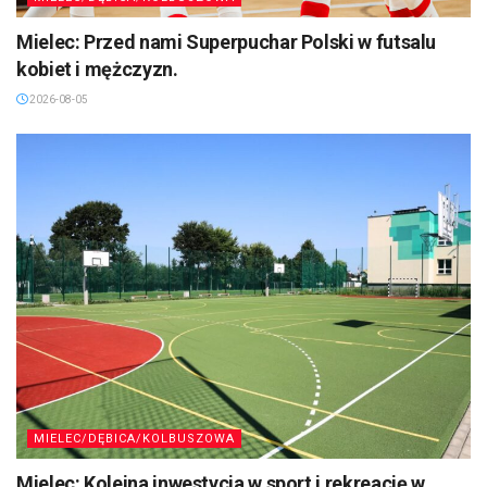
Mielec: Przed nami Superpuchar Polski w futsalu
kobiet i mężczyzn.
2026-08-05
MIELEC/DĘBICA/KOLBUSZOWA
Mielec: Kolejna inwestycja w sport i rekreację w