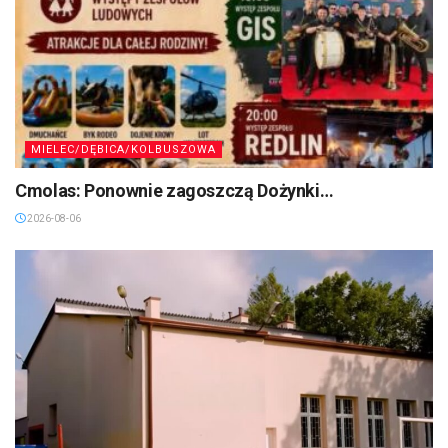
MIELEC/DĘBICA/KOLBUSZOWA
Cmolas: Ponownie zagoszczą Dożynki…
2026-08-06