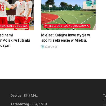
BICA/KOLBUSZOWA
MIELEC/DĘBICA/KOLBUSZOWA
ed nami
Mielec: Kolejna inwestycja w
 Polski w futsalu
sport i rekreację w Mielcu.
żczyzn.
2026-08-05
Dębica
- 89,2 MHz
T
ul
Tarnobrzeg
- 104,7 MHz
3