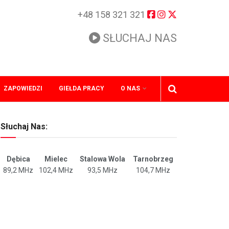
+48 158 321 321
SŁUCHAJ NAS
ZAPOWIEDZI
GIEŁDA PRACY
O NAS
Słuchaj Nas:
Dębica
Mielec
Stalowa Wola
Tarnobrzeg
89,2 MHz
102,4 MHz
93,5 MHz
104,7 MHz