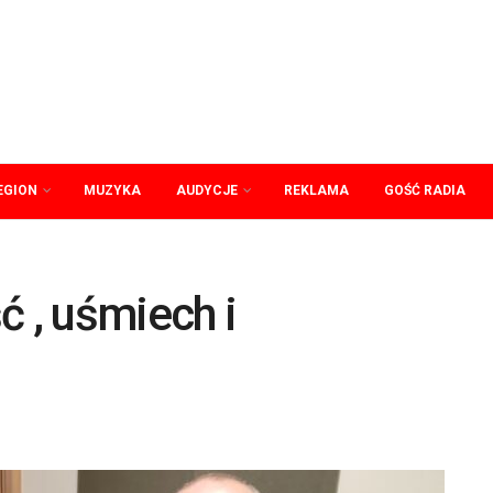
EGION
MUZYKA
AUDYCJE
REKLAMA
GOŚĆ RADIA
ć , uśmiech i