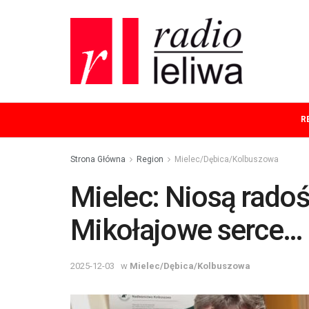
R
Strona Główna
Region
Mielec/Dębica/Kolbuszowa
Mielec: Niosą radoś
Mikołajowe serce…
2025-12-03
w
Mielec/Dębica/Kolbuszowa