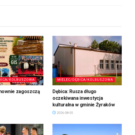
BICA/KOLBUSZOWA
MIELEC/DĘBICA/KOLBUSZOWA
nownie zagoszczą
Dębica: Rusza długo
oczekiwana inwestycja
kulturalna w gminie Żyraków
2026-08-05