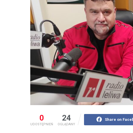
0
24
Share on Face
UDOSTĘPNIEŃ
OGLĄDANY