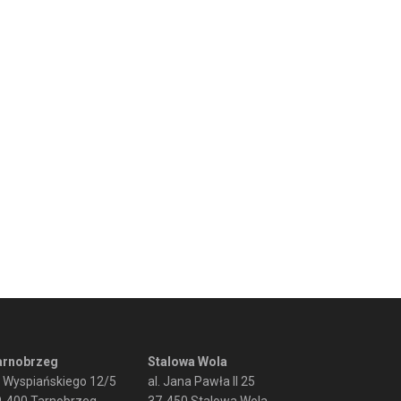
arnobrzeg
Stalowa Wola
. Wyspiańskiego 12/5
al. Jana Pawła II 25
9-400 Tarnobrzeg
37-450 Stalowa Wola