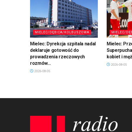
MIELEC/DĘBICA/KOLBUSZOWA
MIELEC/DĘ
Mielec: Dyrekcja szpitala nadal
Mielec: Prz
deklaruje gotowość do
Superpuchar
prowadzenia rzeczowych
kobiet i mę
rozmów…
2026-08-05
2026-08-05