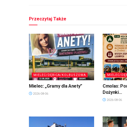
Przeczytaj Także
MIELEC/DĘBICA/KOLBUSZOWA
MIELEC/DĘ
Mielec: „Gramy dla Anety”
Cmolas: Po
Dożynki…
2026-08-06
2026-08-06